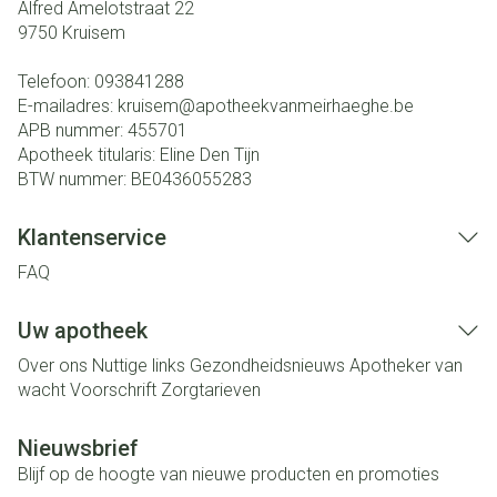
Alfred Amelotstraat 22
9750
Kruisem
Telefoon:
093841288
E-mailadres:
kruisem@
apotheekvanmeirhaeghe.be
APB nummer:
455701
Apotheek titularis:
Eline Den Tijn
BTW nummer:
BE0436055283
Klantenservice
FAQ
Uw apotheek
Over ons
Nuttige links
Gezondheidsnieuws
Apotheker van
wacht
Voorschrift
Zorgtarieven
Nieuwsbrief
Blijf op de hoogte van nieuwe producten en promoties