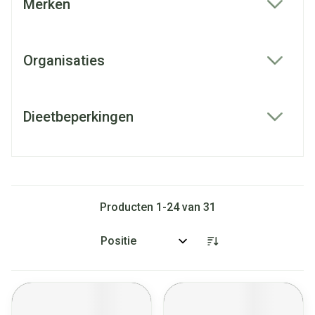
Merken
filter
Organisaties
filter
Dieetbeperkingen
filter
Producten
1
-
24
van
31
Sorteer op: