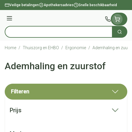
Ga naar de inhoud
Veilige betalingen
Apothekersadvies
Snelle beschikbaarheid
Menu
Zoek
Product, merk, categorie...
Home
/
Thuiszorg en EHBO
/
Ergonomie
/
Ademhaling en zuurs
Ademhaling en zuurstof
Filteren
Doorgaan naar productlijst
Prijs
filter