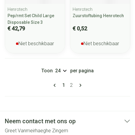
Henrotech
Henrotech
Pep/rmt Set Child Large
Zuurstoftubing Henrotech
Disposable Size 3
€ 42,79
€ 0,52
Niet beschikbaar
Niet beschikbaar
Toon
per pagina
Pagina's
U lees momenteel pagina
Pagina
1
2
Neem contact met ons op
Greet Vanmeirhaeghe Zingem