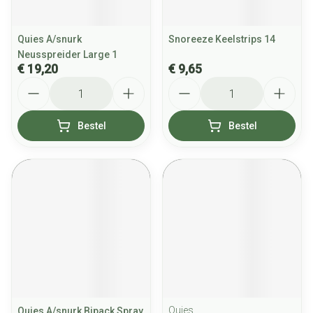
Quies A/snurk
Snoreeze Keelstrips 14
Neusspreider Large 1
€ 19,20
€ 9,65
Aantal
Aantal
Bestel
Bestel
Quies
Quies A/snurk Bipack Spray