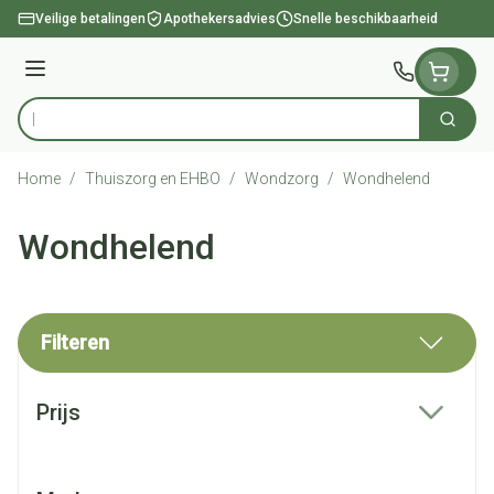
Ga naar de inhoud
Veilige betalingen
Apothekersadvies
Snelle beschikbaarheid
Menu
Zoek
Product, merk, categorie...
Home
/
Thuiszorg en EHBO
/
Wondzorg
/
Wondhelend
Wondhelend
Filteren
Doorgaan naar productlijst
Prijs
filter