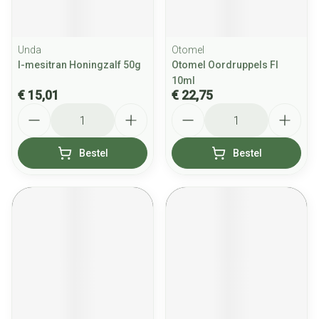
Unda
Otomel
l-mesitran Honingzalf 50g
Otomel Oordruppels Fl
10ml
€ 15,01
€ 22,75
Aantal
Aantal
Bestel
Bestel