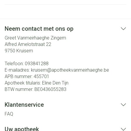
Neem contact met ons op
Greet Vanmeirhaeghe Zingem
Alfred Amelotstraat 22
9750
Kruisem
Telefoon:
093841288
E-mailadres:
kruisem@
apotheekvanmeirhaeghe.be
APB nummer:
455701
Apotheek titularis:
Eline Den Tijn
BTW nummer:
BE0436055283
Klantenservice
FAQ
Uw apotheek