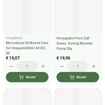
Hospithera
Honeypatch Pure Zalf
Microdacyn 60 Wound Care
Genez. Honing Wonden
Sol Onepack500ml 44102-
Pomp 20g
00
€ 19,07
€ 19,96
Aantal
Aantal
Bestel
Bestel