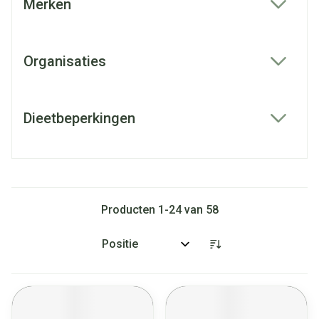
Merken
filter
Organisaties
filter
Dieetbeperkingen
filter
Producten
1
-
24
van
58
Sorteer op: