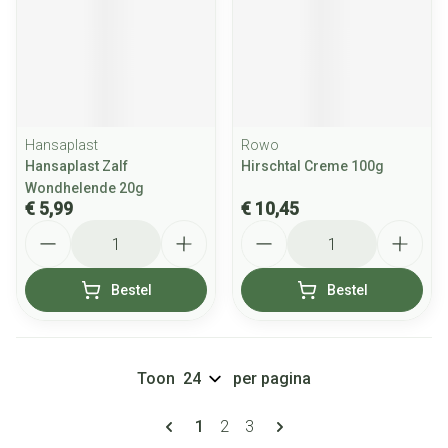
Hansaplast
Rowo
Hansaplast Zalf
Hirschtal Creme 100g
Wondhelende 20g
€ 5,99
€ 10,45
Aantal
Aantal
Bestel
Bestel
Toon
per pagina
Pagina's
U lees momenteel pagina
Pagina
Pagina
1
2
3