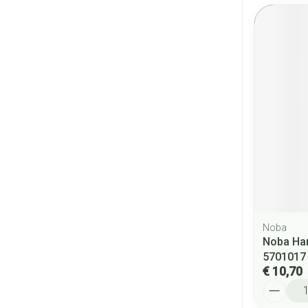
Noba
Noba Han
5701017
€ 10,70
Aantal