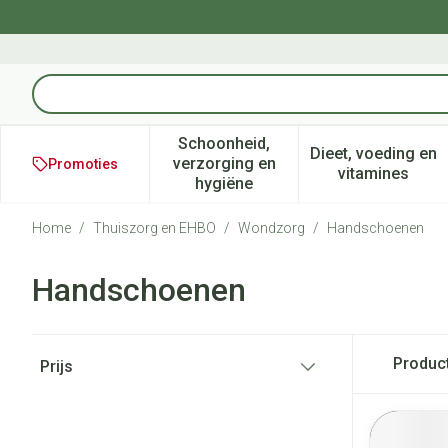
Ga naar de inhoud
Product, merk, categorie...
Schoonheid,
Dieet, voeding en
verzorging en
Promoties
Toon submenu voor Schoonheid
Toon subm
vitamines
hygiëne
Home
/
Thuiszorg en EHBO
/
Wondzorg
/
Handschoenen
Handschoenen
Doorgaan naar productlijst
Produc
Prijs
filter