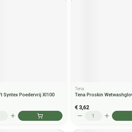
Tena
t Syntex Poedervrij Xl100
Tena Proskin Wetwashglo
€ 3,62
Aantal