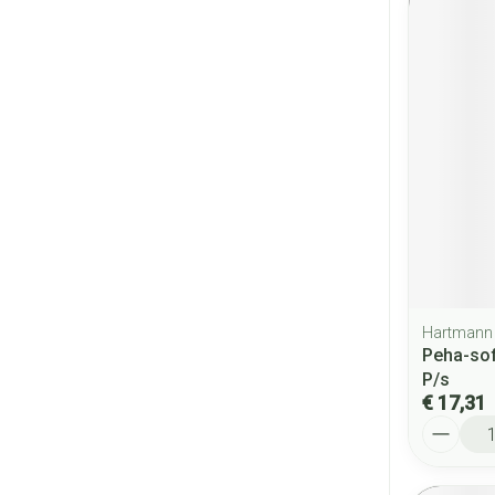
Hartmann
Peha-sof
P/s
€ 17,31
Aantal