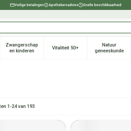
Veilige betalingen
Apothekersadvies
Snelle beschikbaarheid
Zwangerschap
Natuur
Vitaliteit 50+
, verzorging en hygiëne categorie
enu voor Dieet, voeding en vitamines categorie
Toon submenu voor Zwangerschap en kinderen ca
Toon submenu voor Vitaliteit 
Toon subm
en kinderen
geneeskunde
ten
1
-
24
van
193