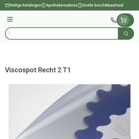
Ga naar de inhoud
Veilige betalingen
Apothekersadvies
Snelle beschikbaarheid
Menu
Zoek
Product, merk, categorie...
Viscospot Recht 2 T1