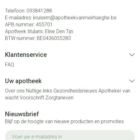
Telefoon:
093841288
E-mailadres:
kruisem@
apotheekvanmeirhaeghe.be
APB nummer:
455701
Apotheek titularis:
Eline Den Tijn
BTW nummer:
BE0436055283
Klantenservice
FAQ
Uw apotheek
Over ons
Nuttige links
Gezondheidsnieuws
Apotheker van
wacht
Voorschrift
Zorgtarieven
Nieuwsbrief
Blijf op de hoogte van nieuwe producten en promoties
E-mail adres