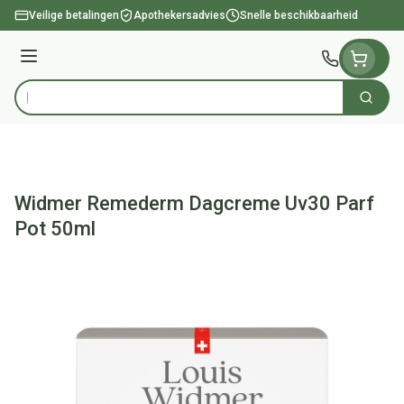
Ga naar de inhoud
Veilige betalingen
Apothekersadvies
Snelle beschikbaarheid
Menu
Zoek
Product, merk, categorie...
Widmer Remederm Dagcreme Uv30 Parf
Pot 50ml