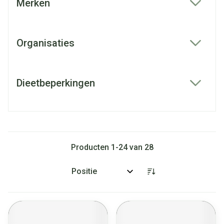
Merken
filter
Organisaties
filter
Dieetbeperkingen
filter
Producten
1
-
24
van
28
Sorteer op: