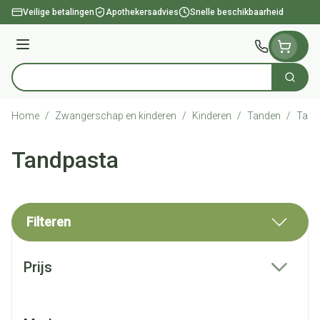
Ga naar de inhoud
Veilige betalingen
Apothekersadvies
Snelle beschikbaarheid
Menu
Zoek
Product, merk, categorie...
Home
/
Zwangerschap en kinderen
/
Kinderen
/
Tanden
/
Tand
Tandpasta
Filteren
Doorgaan naar productlijst
Prijs
filter