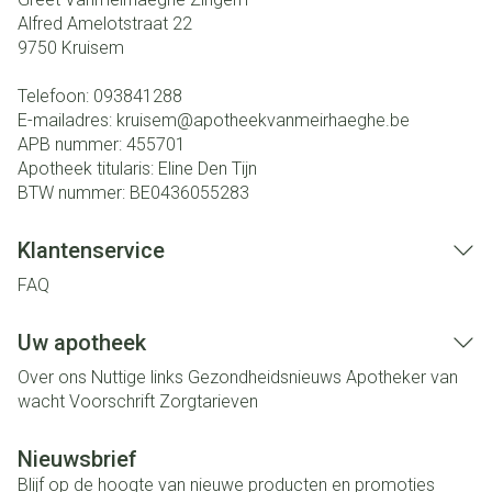
Alfred Amelotstraat 22
9750
Kruisem
Telefoon:
093841288
E-mailadres:
kruisem@
apotheekvanmeirhaeghe.be
APB nummer:
455701
Apotheek titularis:
Eline Den Tijn
BTW nummer:
BE0436055283
Klantenservice
FAQ
Uw apotheek
Over ons
Nuttige links
Gezondheidsnieuws
Apotheker van
wacht
Voorschrift
Zorgtarieven
Nieuwsbrief
Blijf op de hoogte van nieuwe producten en promoties