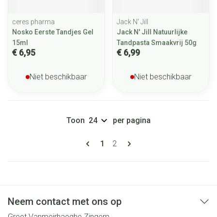
ceres pharma
Jack N' Jill
Nosko Eerste Tandjes Gel
Jack N' Jill Natuurlijke
15ml
Tandpasta Smaakvrij 50g
€ 6,95
€ 6,99
Niet beschikbaar
Niet beschikbaar
Toon
per pagina
Pagina's
U lees momenteel pagina
Pagina
1
2
Neem contact met ons op
Greet Vanmeirhaeghe Zingem