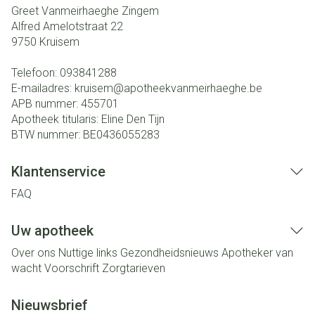
Greet Vanmeirhaeghe Zingem
Alfred Amelotstraat 22
9750
Kruisem
Telefoon:
093841288
E-mailadres:
kruisem@
apotheekvanmeirhaeghe.be
APB nummer:
455701
Apotheek titularis:
Eline Den Tijn
BTW nummer:
BE0436055283
Klantenservice
FAQ
Uw apotheek
Over ons
Nuttige links
Gezondheidsnieuws
Apotheker van
wacht
Voorschrift
Zorgtarieven
Nieuwsbrief