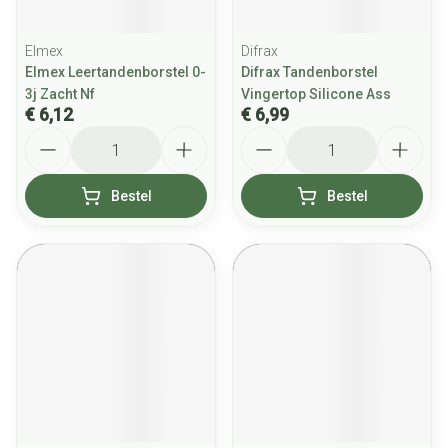
Elmex
Difrax
Elmex Leertandenborstel 0-
Difrax Tandenborstel
3j Zacht Nf
Vingertop Silicone Ass
€ 6,12
€ 6,99
Aantal
Aantal
Bestel
Bestel