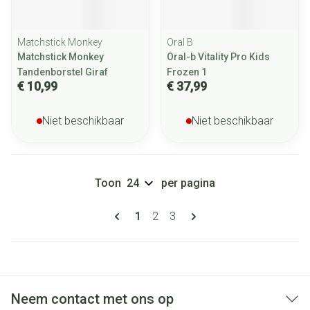
Matchstick Monkey
Oral B
Matchstick Monkey
Oral-b Vitality Pro Kids
Tandenborstel Giraf
Frozen 1
€ 10,99
€ 37,99
Niet beschikbaar
Niet beschikbaar
Toon
per pagina
Pagina's
U lees momenteel pagina
Pagina
Pagina
1
2
3
Neem contact met ons op