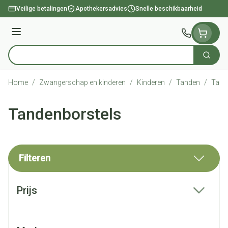
Ga naar de inhoud
Veilige betalingen
Apothekersadvies
Snelle beschikbaarheid
Menu
Zoek
Product, merk, categorie...
Home
/
Zwangerschap en kinderen
/
Kinderen
/
Tanden
/
Tand
Tandenborstels
Filteren
Doorgaan naar productlijst
Prijs
filter