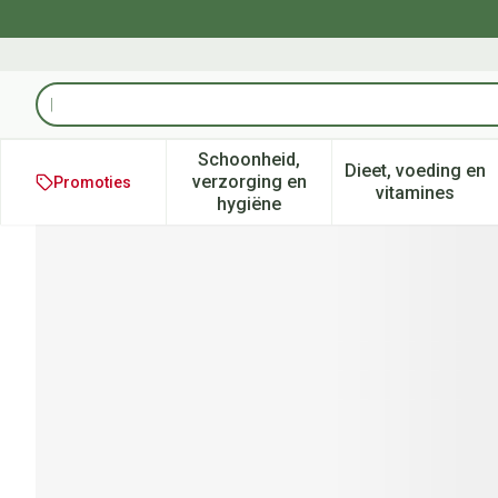
Ga naar de inhoud
Product, merk, categorie...
Schoonheid,
Dieet, voeding en
verzorging en
Promoties
Toon submenu voor Schoonheid
Toon subm
vitamines
hygiëne