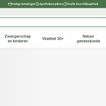
Veilige betalingen
Apothekersadvies
Snelle beschikbaarheid
Zwangerschap
Natuur
Vitaliteit 50+
, verzorging en hygiëne categorie
enu voor Dieet, voeding en vitamines categorie
Toon submenu voor Zwangerschap en kinderen ca
Toon submenu voor Vitaliteit 
Toon subm
en kinderen
geneeskunde