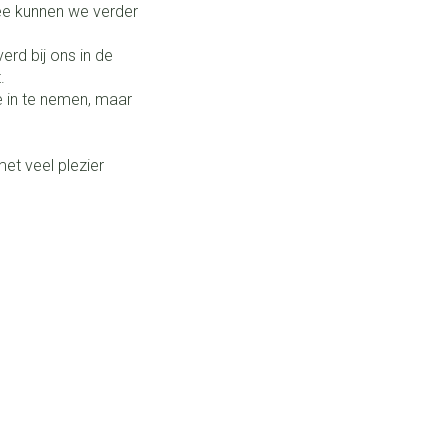
ee kunnen we verder
rd bij ons in de
t.
 in te nemen, maar
met veel plezier