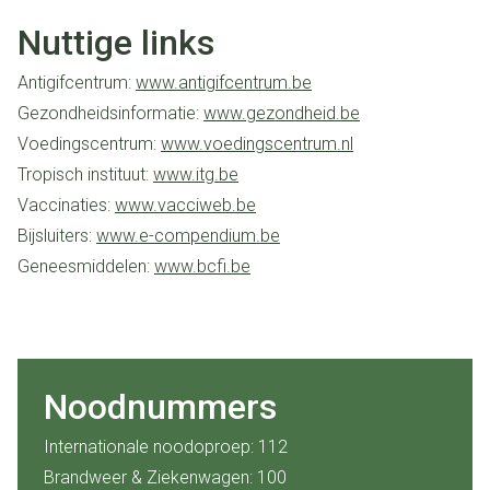
Nuttige links
Antigifcentrum:
www.antigifcentrum.b
e
Gezondheidsinformatie:
www.gezondheid.be
Voedingscentrum:
www.voedingscentrum.nl
Tropisch instituut:
www.itg.be
Vaccinaties:
www.vacciweb.be
Bijsluiters:
www.e-compendium.be
Geneesmiddelen:
www.bcfi.be
Noodnummers
Internationale noodoproep: 112
Brandweer & Ziekenwagen: 100