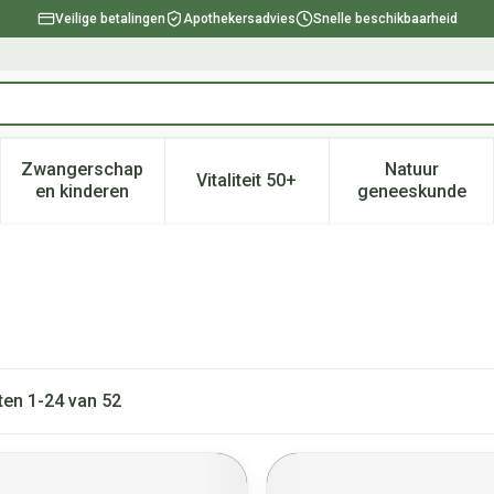
Veilige betalingen
Apothekersadvies
Snelle beschikbaarheid
Zwangerschap
Natuur
Vitaliteit 50+
, verzorging en hygiëne categorie
enu voor Dieet, voeding en vitamines categorie
Toon submenu voor Zwangerschap en kinderen ca
Toon submenu voor Vitaliteit 
Toon subm
en kinderen
geneeskunde
ten
1
-
24
van
52