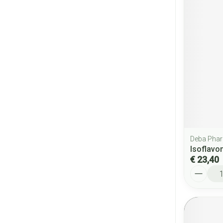
Deba Pha
Isoflavo
€ 23,40
Aantal