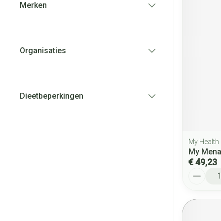
Merken
filter
Organisaties
filter
Dieetbeperkingen
filter
My Health
My Mena
€ 49,23
Aantal