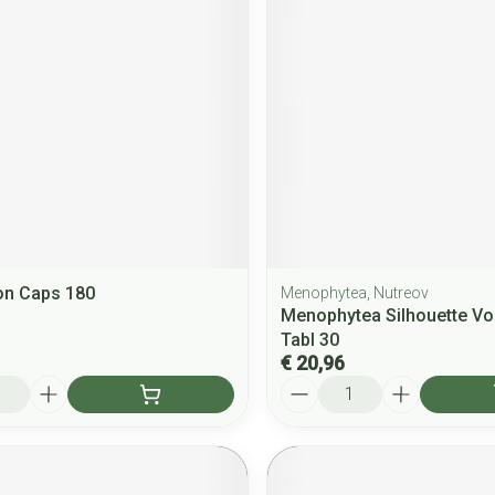
on Caps 180
Menophytea, Nutreov
Menophytea Silhouette Voc
Tabl 30
€ 20,96
Aantal