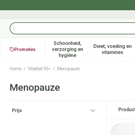
Ga naar de inhoud
Product, merk, categorie...
Schoonheid,
Dieet, voeding en
verzorging en
Promoties
Toon submenu voor Schoonheid
Toon subm
vitamines
hygiëne
Home
/
Vitaliteit 50+
/
Menopauze
Menopauze
Doorgaan naar productlijst
Produc
Prijs
filter