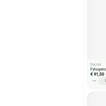
Decola
Fytogeno
€ 91,50
Aantal