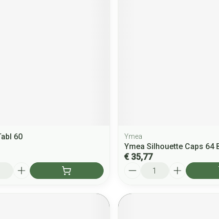
Tabl 60
Ymea
Ymea Silhouette Caps 64 
€ 35,77
Aantal