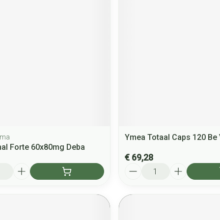
Ymea Totaal Caps 120 Be
rma
nal Forte 60x80mg Deba
€ 69,28
Aantal