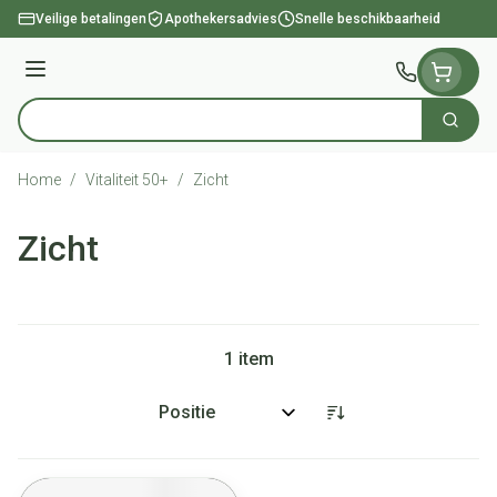
Ga naar de inhoud
Veilige betalingen
Apothekersadvies
Snelle beschikbaarheid
Menu
Zoek
Product, merk, categorie...
Home
/
Vitaliteit 50+
/
Zicht
Zicht
1
item
Sorteer op: