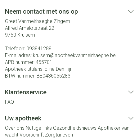
Neem contact met ons op
Greet Vanmeirhaeghe Zingem
Alfred Amelotstraat 22
9750
Kruisem
Telefoon:
093841288
E-mailadres:
kruisem@
apotheekvanmeirhaeghe.be
APB nummer:
455701
Apotheek titularis:
Eline Den Tijn
BTW nummer:
BE0436055283
Klantenservice
FAQ
Uw apotheek
Over ons
Nuttige links
Gezondheidsnieuws
Apotheker van
wacht
Voorschrift
Zorgtarieven