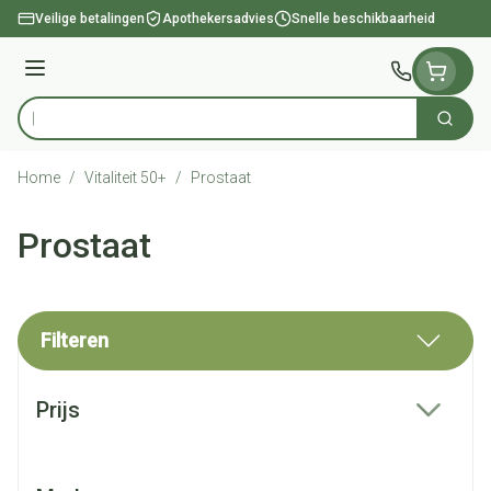
Ga naar de inhoud
Veilige betalingen
Apothekersadvies
Snelle beschikbaarheid
Menu
Zoek
Product, merk, categorie...
Home
/
Vitaliteit 50+
/
Prostaat
Prostaat
Filteren
Doorgaan naar productlijst
Prijs
filter