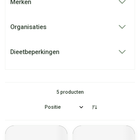
Merken
filter
Organisaties
filter
Dieetbeperkingen
filter
5
producten
Sorteer op: