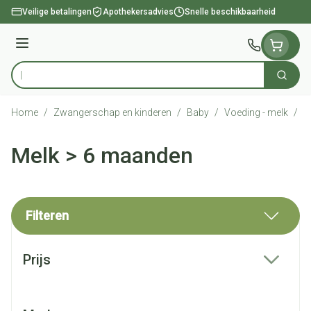
Ga naar de inhoud
Veilige betalingen
Apothekersadvies
Snelle beschikbaarheid
Menu
Zoek
Product, merk, categorie...
Home
/
Zwangerschap en kinderen
/
Baby
/
Voeding - melk
/
M
Melk > 6 maanden
Filteren
Doorgaan naar productlijst
Prijs
filter