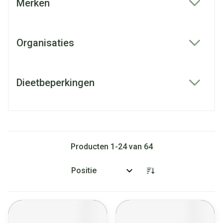
Merken
filter
Organisaties
filter
Dieetbeperkingen
filter
Producten
1
-
24
van
64
Sorteer op: