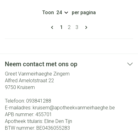
Toon
per pagina
Pagina's
U lees momenteel pagina
Pagina
Pagina
1
2
3
Neem contact met ons op
Greet Vanmeirhaeghe Zingem
Alfred Amelotstraat 22
9750
Kruisem
Telefoon:
093841288
E-mailadres:
kruisem@
apotheekvanmeirhaeghe.be
APB nummer:
455701
Apotheek titularis:
Eline Den Tijn
BTW nummer:
BE0436055283