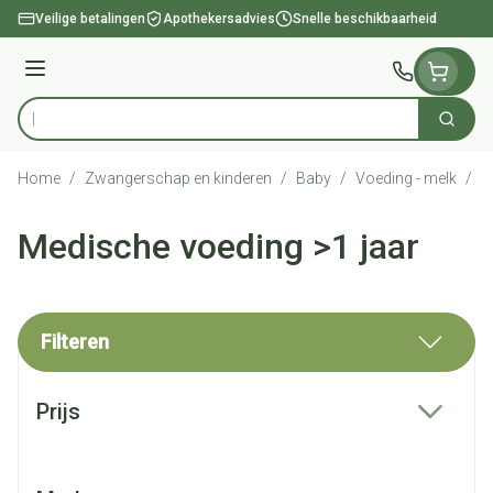
Ga naar de inhoud
Veilige betalingen
Apothekersadvies
Snelle beschikbaarheid
Menu
Zoek
Product, merk, categorie...
Home
/
Zwangerschap en kinderen
/
Baby
/
Voeding - melk
/
M
Medische voeding >1 jaar
Filteren
Doorgaan naar productlijst
Prijs
filter