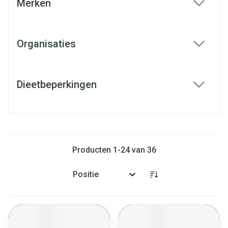
Merken
filter
Organisaties
filter
Dieetbeperkingen
filter
Producten
1
-
24
van
36
Sorteer op: