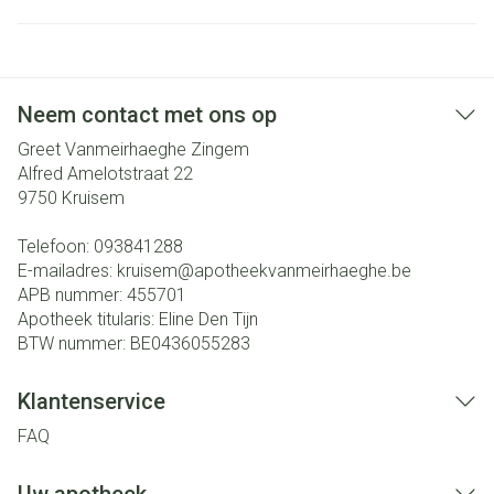
Neem contact met ons op
Greet Vanmeirhaeghe Zingem
Alfred Amelotstraat 22
9750
Kruisem
Telefoon:
093841288
E-mailadres:
kruisem@
apotheekvanmeirhaeghe.be
APB nummer:
455701
Apotheek titularis:
Eline Den Tijn
BTW nummer:
BE0436055283
Klantenservice
FAQ