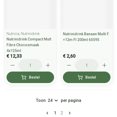
Nutricia, Nutrinidrink
Nutrinidrink Banaan Multi F.
Nutrinidrink Compact Mult
+12m Fl 200ml 65595
Fibre Chocosmaak
4x125ml
€ 12,33
€ 2,60
Aantal
Aantal
Bestel
Bestel
Toon
per pagina
Pagina's
U lees momenteel pagina
Pagina
1
2