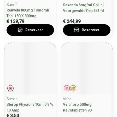
Sanofi
Saxenda 6mg/ml Opl Inj
Renvela 800mg Filmomh
Voorgevulde Pen 5x3ml
Tabl 180 X 800mg
€ 139,79
€ 244,99
Reserveer
Reserveer
Geneesmiddel
Geneesmiddel
Op voorschrift
Sterop
Vifor
Sterop Physio Iv 10ml 0,9 %
Velphoro 500mg
10 Amp
Kauwtabletten 90
€ 8,50