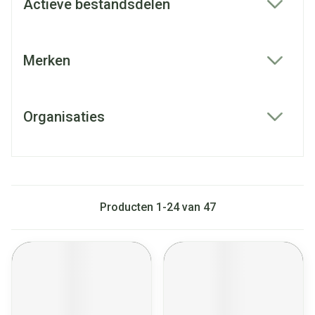
Actieve bestandsdelen
filter
Merken
filter
Organisaties
filter
Producten
1
-
24
van
47