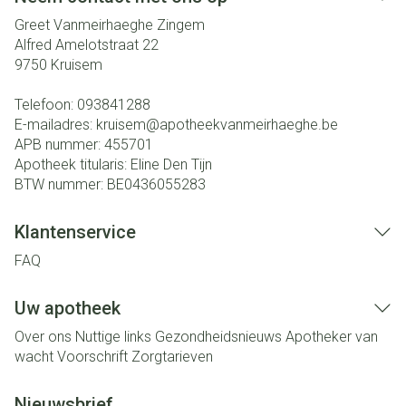
Greet Vanmeirhaeghe Zingem
Alfred Amelotstraat 22
9750
Kruisem
Telefoon:
093841288
E-mailadres:
kruisem@
apotheekvanmeirhaeghe.be
APB nummer:
455701
Apotheek titularis:
Eline Den Tijn
BTW nummer:
BE0436055283
Klantenservice
FAQ
Uw apotheek
Over ons
Nuttige links
Gezondheidsnieuws
Apotheker van
wacht
Voorschrift
Zorgtarieven
Nieuwsbrief