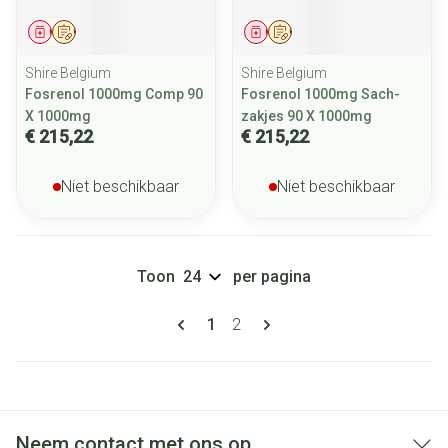
Geneesmiddel
Op voorschrift
Geneesmiddel
Op voorschrift
Shire Belgium
Shire Belgium
Fosrenol 1000mg Comp 90
Fosrenol 1000mg Sach-
X 1000mg
zakjes 90 X 1000mg
€ 215,22
€ 215,22
Niet beschikbaar
Niet beschikbaar
Toon
per pagina
Pagina's
U lees momenteel pagina
Pagina
1
2
Neem contact met ons op