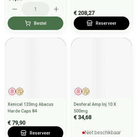
Aantal
€ 208,27
Bestel
Reserveer
Geneesmiddel
Op voorschrift
Geneesmiddel
Op voorschrift
Xenical 120mg Abacus
Desferal Amp Inj 10 X
Harde Caps 84
500mg
€ 34,68
€ 79,90
Niet beschikbaar
Reserveer