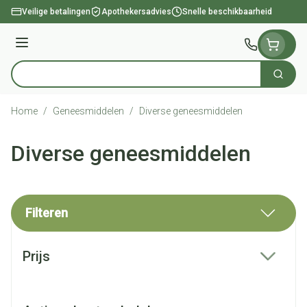
Ga naar de inhoud
Veilige betalingen
Apothekersadvies
Snelle beschikbaarheid
Menu
Zoek
Product, merk, categorie...
Home
/
Geneesmiddelen
/
Diverse geneesmiddelen
Diverse geneesmiddelen
Filteren
Doorgaan naar productlijst
Prijs
filter