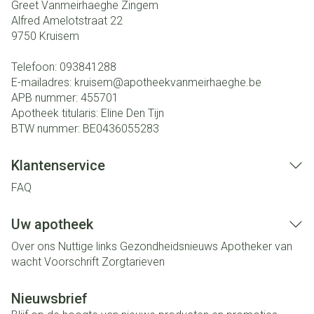
Greet Vanmeirhaeghe Zingem
Alfred Amelotstraat 22
9750
Kruisem
Telefoon:
093841288
E-mailadres:
kruisem@
apotheekvanmeirhaeghe.be
APB nummer:
455701
Apotheek titularis:
Eline Den Tijn
BTW nummer:
BE0436055283
Klantenservice
FAQ
Uw apotheek
Over ons
Nuttige links
Gezondheidsnieuws
Apotheker van
wacht
Voorschrift
Zorgtarieven
Nieuwsbrief