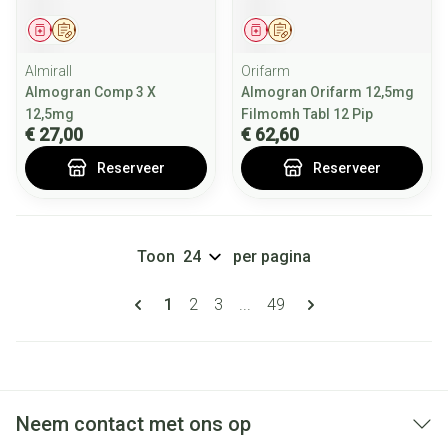
Geneesmiddel
Op voorschrift
Geneesmiddel
Op voorschrift
Almirall
Orifarm
Almogran Comp 3 X
Almogran Orifarm 12,5mg
12,5mg
Filmomh Tabl 12 Pip
€ 27,00
€ 62,60
Reserveer
Reserveer
Toon
per pagina
Pagina's
U lees momenteel pagina
Pagina
Pagina
Pagina
1
2
3
...
49
Neem contact met ons op