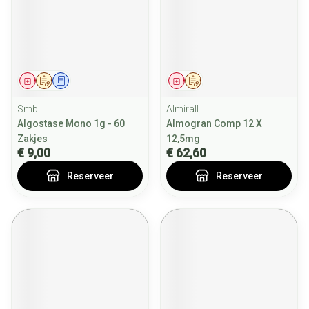
Geneesmiddel
Op voorschrift
Schriftelijke aanvraag
Geneesmiddel
Op voorschrift
Smb
Almirall
Algostase Mono 1g - 60
Almogran Comp 12 X
Zakjes
12,5mg
€ 9,00
€ 62,60
Reserveer
Reserveer