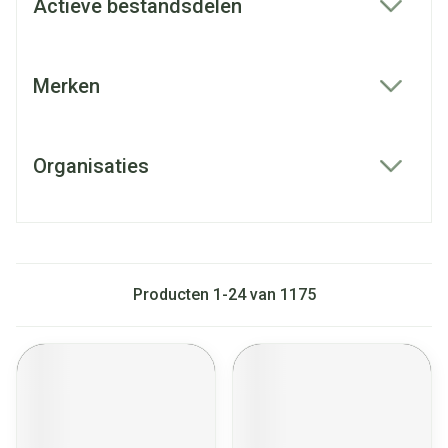
Actieve bestandsdelen
filter
Merken
filter
Organisaties
filter
Producten
1
-
24
van
1175