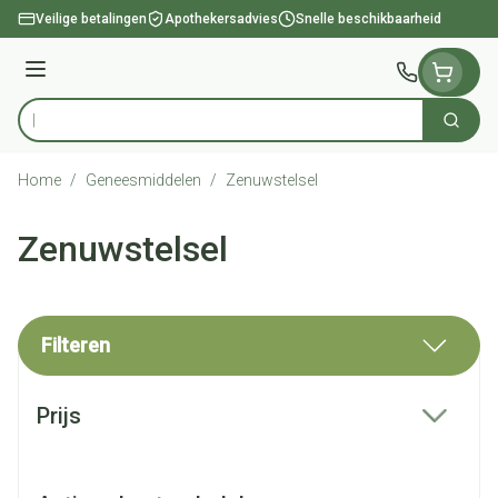
Ga naar de inhoud
Veilige betalingen
Apothekersadvies
Snelle beschikbaarheid
Menu
Zoek
Product, merk, categorie...
Home
/
Geneesmiddelen
/
Zenuwstelsel
Zenuwstelsel
Filteren
Doorgaan naar productlijst
Prijs
filter