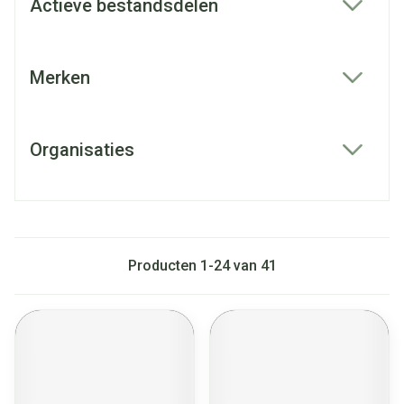
Actieve bestandsdelen
filter
Merken
filter
Organisaties
filter
Producten
1
-
24
van
41