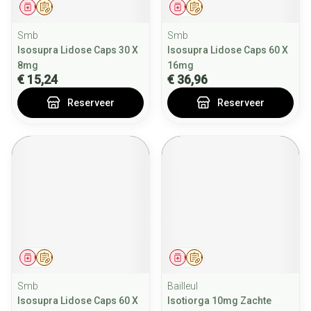
Geneesmiddel
Op voorschrift
Geneesmiddel
Op voorschrift
Smb
Smb
Isosupra Lidose Caps 30 X
Isosupra Lidose Caps 60 X
8mg
16mg
€ 15,24
€ 36,96
Reserveer
Reserveer
Geneesmiddel
Op voorschrift
Geneesmiddel
Op voorschrift
Smb
Bailleul
Isosupra Lidose Caps 60 X
Isotiorga 10mg Zachte