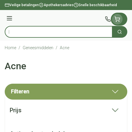
Ga naar de inhoud
Veilige betalingen
Apothekersadvies
Snelle beschikbaarheid
Menu
Zoek
Product, merk, categorie...
Home
/
Geneesmiddelen
/
Acne
Acne
Filteren
Doorgaan naar productlijst
Prijs
filter