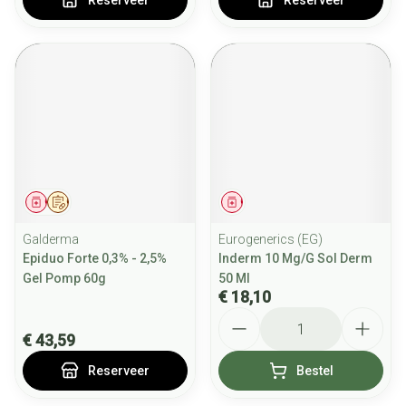
Reserveer
Reserveer
Geneesmiddel
Op voorschrift
Geneesmiddel
Galderma
Eurogenerics (EG)
Epiduo Forte 0,3% - 2,5%
Inderm 10 Mg/G Sol Derm
Gel Pomp 60g
50 Ml
€ 18,10
Aantal
€ 43,59
Reserveer
Bestel