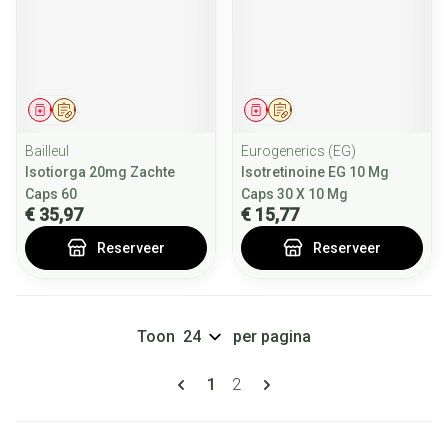
Geneesmiddel
Op voorschrift
Geneesmiddel
Op voorschrift
Bailleul
Eurogenerics (EG)
Isotiorga 20mg Zachte
Isotretinoine EG 10 Mg
Caps 60
Caps 30 X 10 Mg
€ 35,97
€ 15,77
Reserveer
Reserveer
Toon
per pagina
Pagina's
U lees momenteel pagina
Pagina
1
2