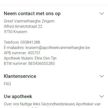
Neem contact met ons op
Greet Vanmeirhaeghe Zingem
Alfred Amelotstraat 22
9750
Kruisem
Telefoon:
093841288
E-mailadres:
kruisem@
apotheekvanmeirhaeghe.be
APB nummer:
455701
Apotheek titularis:
Eline Den Tijn
BTW nummer:
BE0436055283
Klantenservice
FAQ
Uw apotheek
Over ons
Nuttige links
Gezondheidsnieuws
Apotheker van