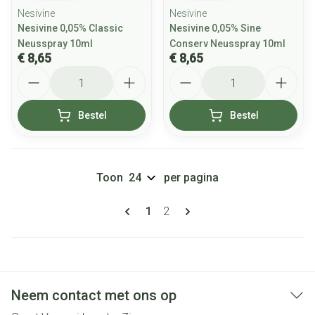
Nesivine
Nesivine
Nesivine 0,05% Classic
Nesivine 0,05% Sine
Neusspray 10ml
Conserv Neusspray 10ml
€ 8,65
€ 8,65
Aantal
Aantal
Bestel
Bestel
Toon
per pagina
Pagina's
U lees momenteel pagina
Pagina
1
2
Neem contact met ons op