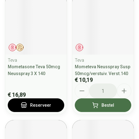
Geneesmiddel
Op voorschrift
Geneesmiddel
Teva
Teva
Mometasone Teva 50mcg
Mometeva Neusspray Susp
Neusspray 3 X 140
50mcg/verstuiv. Verst.140
€ 10,19
Aantal
€ 16,89
Reserveer
Bestel