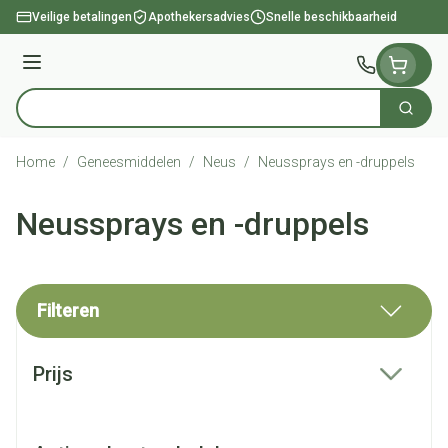
Ga naar de inhoud
Veilige betalingen
Apothekersadvies
Snelle beschikbaarheid
Menu
Zoek
Product, merk, categorie...
Home
/
Geneesmiddelen
/
Neus
/
Neussprays en -druppels
Neussprays en -druppels
Filteren
Doorgaan naar productlijst
Prijs
filter