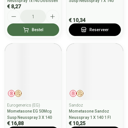
Neusspray 1x140 Dosissen
Susp Neusspray 1 X 140
€ 8,27
Aantal
€ 10,34
Bestel
Reserveer
Geneesmiddel
Op voorschrift
Geneesmiddel
Op voorschrift
Eurogenerics (EG)
Sandoz
Mometasone EG 50Mcg
Mometasone Sandoz
Susp Neusspray 3 X 140
Neusspray 1 X 140 1 Fl
€ 16,88
€ 10,25