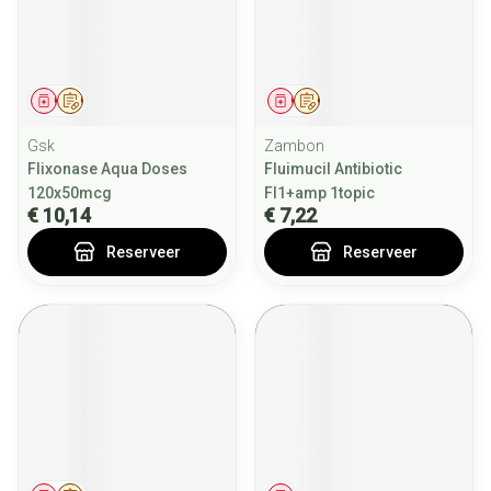
Geneesmiddel
Op voorschrift
Geneesmiddel
Op voorschrift
Gsk
Zambon
Flixonase Aqua Doses
Fluimucil Antibiotic
120x50mcg
Fl1+amp 1topic
€ 10,14
€ 7,22
Reserveer
Reserveer