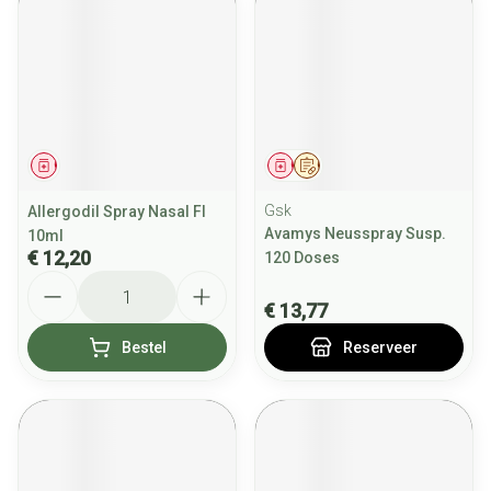
Geneesmiddel
Geneesmiddel
Op voorschrift
Gsk
Allergodil Spray Nasal Fl
Avamys Neusspray Susp.
10ml
€ 12,20
120 Doses
Aantal
€ 13,77
Bestel
Reserveer