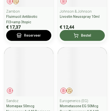
Geneesmiddel
Op voorschrift
Geneesmiddel
Zambon
Johnson & Johnson
Fluimucil Antibiotic
Livostin Neusspray 10ml
Fl3+amp 3topic
€ 17,37
€ 12,44
Reserveer
Bestel
Geneesmiddel
Geneesmiddel
Op voorschrift
Sandoz
Eurogenerics (EG)
Momepax 50mcg
Mometasone EG 50Mcg