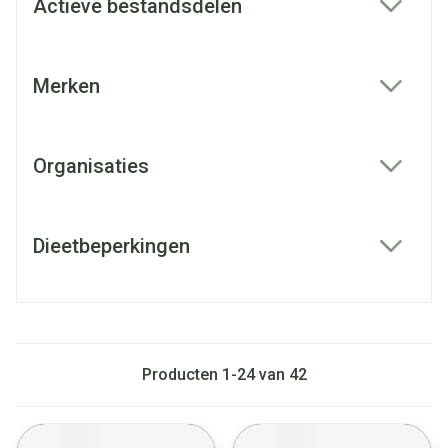
Actieve bestandsdelen
filter
Merken
filter
Organisaties
filter
Dieetbeperkingen
filter
Producten
1
-
24
van
42