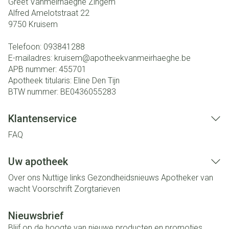
Greet Vanmeirhaeghe Zingem
Alfred Amelotstraat 22
9750
Kruisem
Telefoon:
093841288
E-mailadres:
kruisem@
apotheekvanmeirhaeghe.be
APB nummer:
455701
Apotheek titularis:
Eline Den Tijn
BTW nummer:
BE0436055283
Klantenservice
FAQ
Uw apotheek
Over ons
Nuttige links
Gezondheidsnieuws
Apotheker van
wacht
Voorschrift
Zorgtarieven
Nieuwsbrief
Blijf op de hoogte van nieuwe producten en promoties