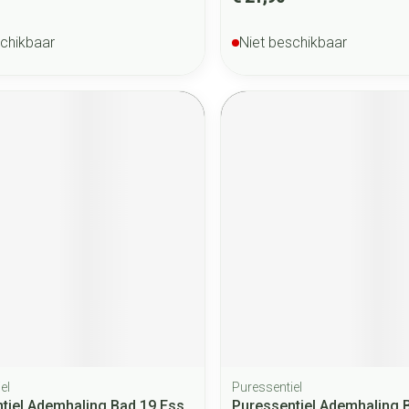
schikbaar
Niet beschikbaar
el
Puressentiel
tiel Ademhaling Bad 19 Ess
Puressentiel Ademhaling 