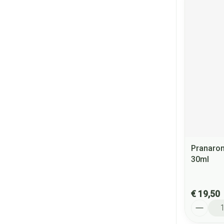
Pranarom
30ml
€ 19,50
Aantal