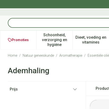
Ga naar de inhoud
Product, merk, categorie...
Schoonheid,
Dieet, voeding en
verzorging en
Promoties
Toon submenu voor Schoonheid
Toon subm
vitamines
hygiëne
Home
/
Natuur geneeskunde
/
Aromatherapie
/
Essentiële oli
Ademhaling
Doorgaan naar productlijst
Produc
Prijs
filter