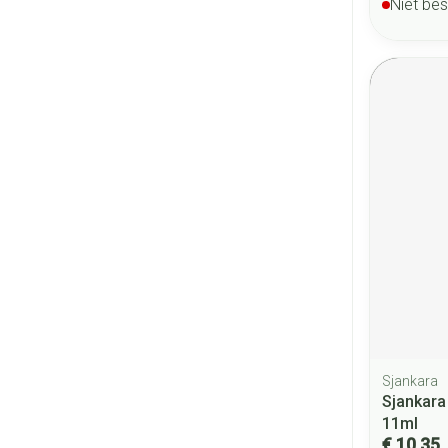
Niet be
Sjankara
Sjankara
11ml
€ 10,35