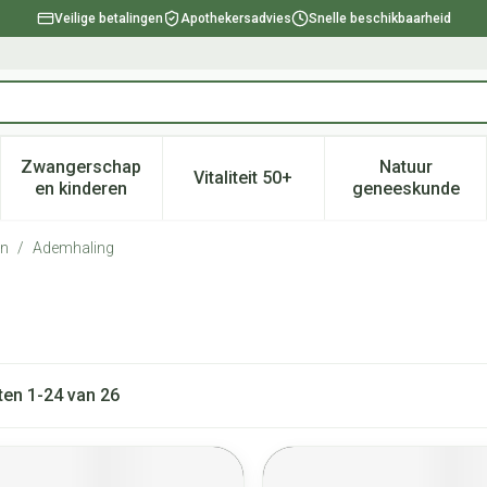
Veilige betalingen
Apothekersadvies
Snelle beschikbaarheid
Zwangerschap
Natuur
Vitaliteit 50+
, verzorging en hygiëne categorie
enu voor Dieet, voeding en vitamines categorie
Toon submenu voor Zwangerschap en kinderen ca
Toon submenu voor Vitaliteit 
Toon subm
en kinderen
geneeskunde
ën
/
Ademhaling
ten
1
-
24
van
26