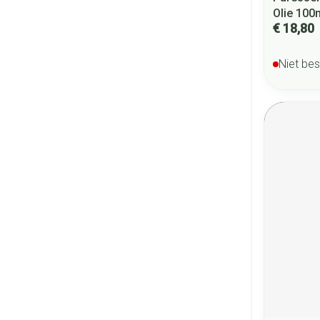
Olie 100
€ 18,80
Niet be