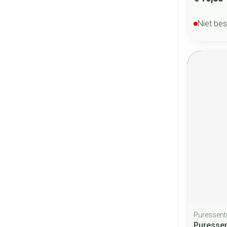
Niet be
Puressenti
Puressen