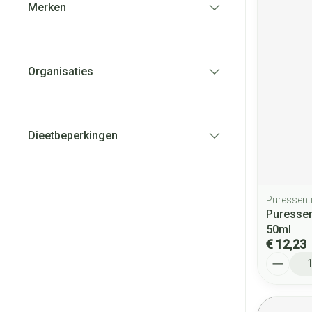
Merken
filter
Organisaties
filter
Dieetbeperkingen
filter
Puressenti
Puressen
50ml
€ 12,23
Aantal