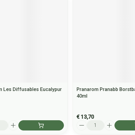
 Les Diffusables Eucalypur
Pranarom Pranabb Borstb
40ml
€ 13,70
Aantal