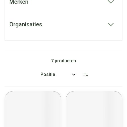
Merken
filter
Organisaties
filter
7
producten
Sorteer op: