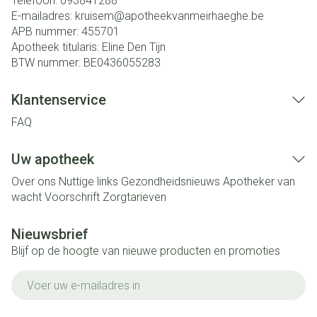
Telefoon:
093841288
E-mailadres:
kruisem@
apotheekvanmeirhaeghe.be
APB nummer:
455701
Apotheek titularis:
Eline Den Tijn
BTW nummer:
BE0436055283
Klantenservice
FAQ
Uw apotheek
Over ons
Nuttige links
Gezondheidsnieuws
Apotheker van
wacht
Voorschrift
Zorgtarieven
Nieuwsbrief
Blijf op de hoogte van nieuwe producten en promoties
E-mail adres