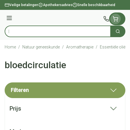
Ga naar de inhoud
Veilige betalingen
Apothekersadvies
Snelle beschikbaarheid
Menu
Zoek
Product, merk, categorie...
Home
/
Natuur geneeskunde
/
Aromatherapie
/
Essentiële oliën
bloedcirculatie
Filteren
Doorgaan naar productlijst
Prijs
filter