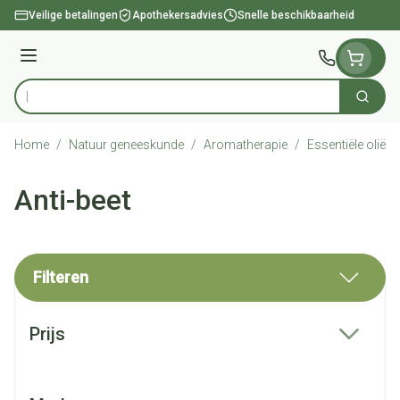
Ga naar de inhoud
Veilige betalingen
Apothekersadvies
Snelle beschikbaarheid
Menu
Zoek
Product, merk, categorie...
Home
/
Natuur geneeskunde
/
Aromatherapie
/
Essentiële oliën
Anti-beet
Filteren
Doorgaan naar productlijst
Prijs
filter