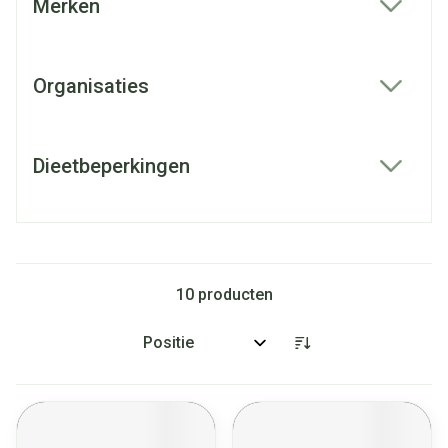
Merken
filter
Organisaties
filter
Dieetbeperkingen
filter
10
producten
Sorteer op: