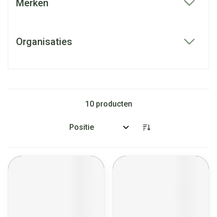
Merken
filter
Organisaties
filter
10
producten
Sorteer op: