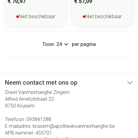
€ 70,97
€ 57,09
Niet beschikbaar
Niet beschikbaar
Toon
per pagina
Neem contact met ons op
Greet Vanmeirhaeghe Zingem
Alfred Amelotstraat 22
9750
Kruisem
Telefoon:
093841288
E-mailadres:
kruisem@
apotheekvanmeirhaeghe.be
APB nummer:
455701