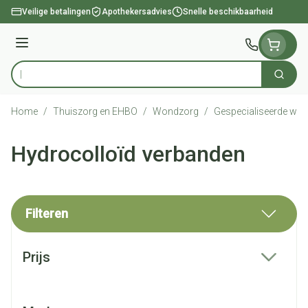
Ga naar de inhoud
Veilige betalingen
Apothekersadvies
Snelle beschikbaarheid
Menu
Zoek
Product, merk, categorie...
Home
/
Thuiszorg en EHBO
/
Wondzorg
/
Gespecialiseerde wo
Hydrocolloïd verbanden
Filteren
Doorgaan naar productlijst
Prijs
filter