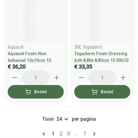
Aquacel
3M, Tegaderm
Aquacel Foam Non
Tegaderm Foam Dressing
Adhesief 10x10cm 10
Adh 8,80x 8,80cm 10 90610
€ 36,20
€ 33,35
Aantal
Aantal
Bestel
Bestel
Toon
per pagina
Pagina's
U lees momenteel pagina
Pagina
Pagina
Pagina
1
2
3
...
7