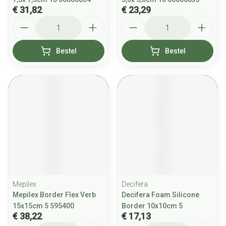
€ 31,82
€ 23,29
Aantal
Aantal
Bestel
Bestel
Mepilex
Decifera
Mepilex Border Flex Verb
Decifera Foam Silicone
15x15cm 5 595400
Border 10x10cm 5
€ 38,22
€ 17,13