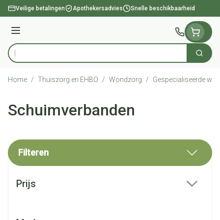
Ga naar de inhoud
Veilige betalingen
Apothekersadvies
Snelle beschikbaarheid
Menu
Zoek
Product, merk, categorie...
Home
/
Thuiszorg en EHBO
/
Wondzorg
/
Gespecialiseerde wo
Schuimverbanden
Filteren
Doorgaan naar productlijst
Prijs
filter