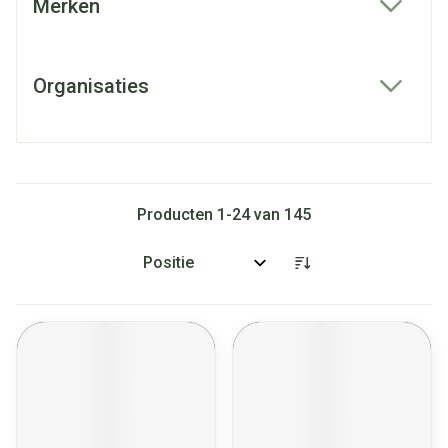
Merken
filter
Organisaties
filter
Producten
1
-
24
van
145
Sorteer op: