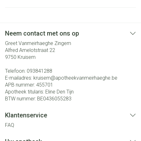
Neem contact met ons op
Greet Vanmeirhaeghe Zingem
Alfred Amelotstraat 22
9750
Kruisem
Telefoon:
093841288
E-mailadres:
kruisem@
apotheekvanmeirhaeghe.be
APB nummer:
455701
Apotheek titularis:
Eline Den Tijn
BTW nummer:
BE0436055283
Klantenservice
FAQ