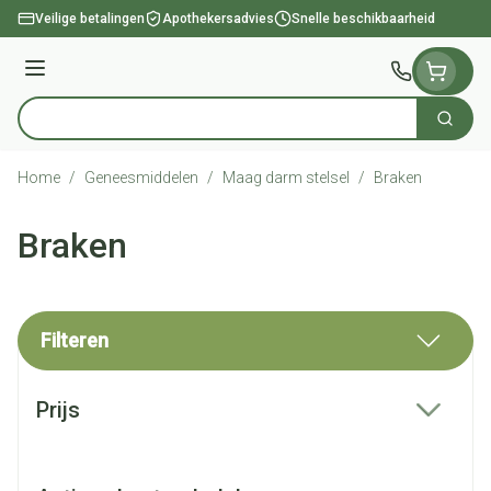
Ga naar de inhoud
Veilige betalingen
Apothekersadvies
Snelle beschikbaarheid
Menu
Zoek
Product, merk, categorie...
Home
/
Geneesmiddelen
/
Maag darm stelsel
/
Braken
Braken
Filteren
Doorgaan naar productlijst
Prijs
filter