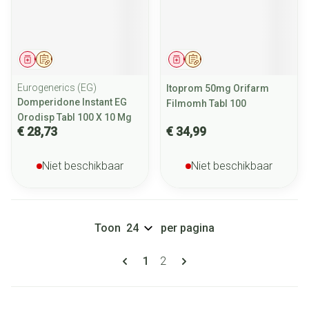
Geneesmiddel
Op voorschrift
Geneesmiddel
Op voorschrift
Eurogenerics (EG)
Itoprom 50mg Orifarm
Domperidone Instant EG
Filmomh Tabl 100
Orodisp Tabl 100 X 10 Mg
€ 28,73
€ 34,99
Niet beschikbaar
Niet beschikbaar
Toon
per pagina
Pagina's
U lees momenteel pagina
Pagina
1
2