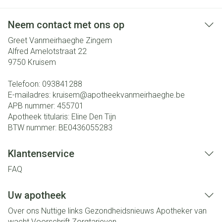
Neem contact met ons op
Greet Vanmeirhaeghe Zingem
Alfred Amelotstraat 22
9750
Kruisem
Telefoon:
093841288
E-mailadres:
kruisem@
apotheekvanmeirhaeghe.be
APB nummer:
455701
Apotheek titularis:
Eline Den Tijn
BTW nummer:
BE0436055283
Klantenservice
FAQ
Uw apotheek
Over ons
Nuttige links
Gezondheidsnieuws
Apotheker van
wacht
Voorschrift
Zorgtarieven