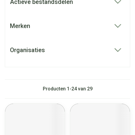
Actieve bestandsdelen
filter
Merken
filter
Organisaties
filter
Producten
1
-
24
van
29