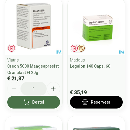
Geneesmiddel
Geneesmiddel
Op voorschrift
Viatris
Madaus
Creon 5000 Maagsapresist
Legalon 140 Caps. 60
Granulaat Fl 20g
€ 21,87
Aantal
€ 35,19
Bestel
Reserveer