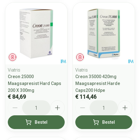
Geneesmiddel
Geneesmiddel
Viatris
Viatris
Creon 25000
Creon 35000 420mg
Maagsapresist Hard Caps
Maagsapresist Harde
200 X 300mg
Caps200 Hdpe
€ 84,69
€ 114,46
Aantal
Aantal
Bestel
Bestel