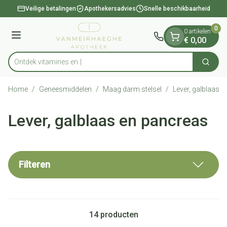
Dia 1 van 1
Ga naar de inhoud
Veilige betalingen
Apothekersadvies
Snelle beschikbaarheid
0
0 artikelen
Menu
€ 0,00
Ontdek
Zoek
Product, merk, categorie...
Home
/
Geneesmiddelen
/
Maag darm stelsel
/
Lever, galblaas 
Lever, galblaas en pancreas
Filteren
14
producten