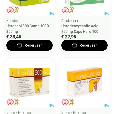
Geneesmiddel
Op voorschrift
Geneesmiddel
Op voorschrift
Zambon
Amdipharm
Ursochol 300 Comp 100 X
Ursodeoxycholic Acid
300mg
250mg Caps Hard 100
€ 33,46
€ 27,95
Reserveer
Reserveer
Geneesmiddel
Op voorschrift
Geneesmiddel
Op voorschrift
Dr Falk Pharma
Dr Falk Pharma