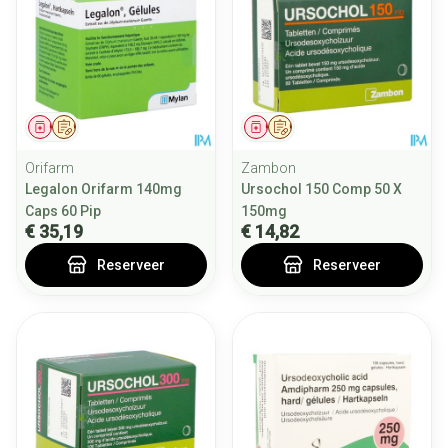
Geneesmiddel
Op voorschrift
Geneesmiddel
Op voorschrift
Orifarm
Zambon
Legalon Orifarm 140mg
Ursochol 150 Comp 50 X
Caps 60 Pip
150mg
€ 35,19
€ 14,82
Reserveer
Reserveer