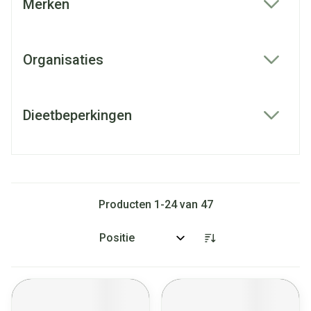
Merken
filter
Organisaties
filter
Dieetbeperkingen
filter
Producten
1
-
24
van
47
Sorteer op: