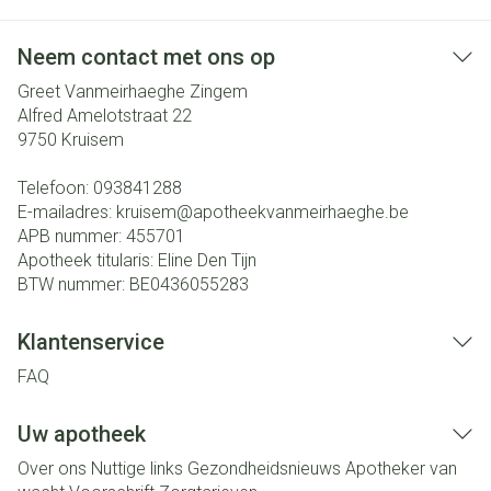
Neem contact met ons op
Greet Vanmeirhaeghe Zingem
Alfred Amelotstraat 22
9750
Kruisem
Telefoon:
093841288
E-mailadres:
kruisem@
apotheekvanmeirhaeghe.be
APB nummer:
455701
Apotheek titularis:
Eline Den Tijn
BTW nummer:
BE0436055283
Klantenservice
FAQ
Uw apotheek
Over ons
Nuttige links
Gezondheidsnieuws
Apotheker van