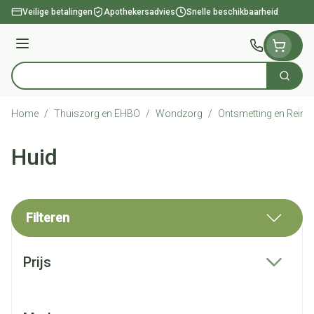
Ga naar de inhoud
Veilige betalingen
Apothekersadvies
Snelle beschikbaarheid
Menu
Zoek
Product, merk, categorie...
Home
/
Thuiszorg en EHBO
/
Wondzorg
/
Ontsmetting en Reinig
Huid
Filteren
Doorgaan naar productlijst
Prijs
filter