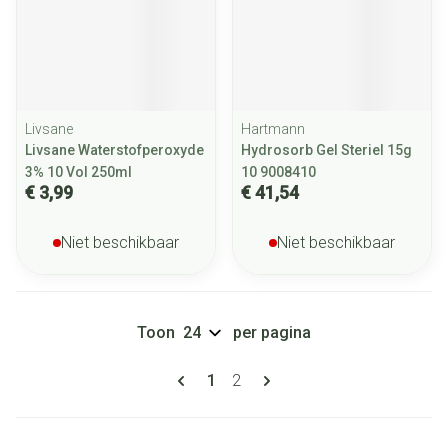
Livsane
Hartmann
Livsane Waterstofperoxyde
Hydrosorb Gel Steriel 15g
3% 10 Vol 250ml
10 9008410
€ 3,99
€ 41,54
Niet beschikbaar
Niet beschikbaar
Toon
per pagina
Pagina's
U lees momenteel pagina
Pagina
1
2