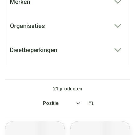
Merken
filter
Organisaties
filter
Dieetbeperkingen
filter
21
producten
Sorteer op: