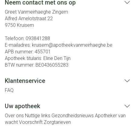
Neem contact met ons op
Greet Vanmeirhaeghe Zingem
Alfred Amelotstraat 22
9750
Kruisem
Telefoon:
093841288
E-mailadres:
kruisem@
apotheekvanmeirhaeghe.be
APB nummer:
455701
Apotheek titularis:
Eline Den Tijn
BTW nummer:
BE0436055283
Klantenservice
FAQ
Uw apotheek
Over ons
Nuttige links
Gezondheidsnieuws
Apotheker van
wacht
Voorschrift
Zorgtarieven