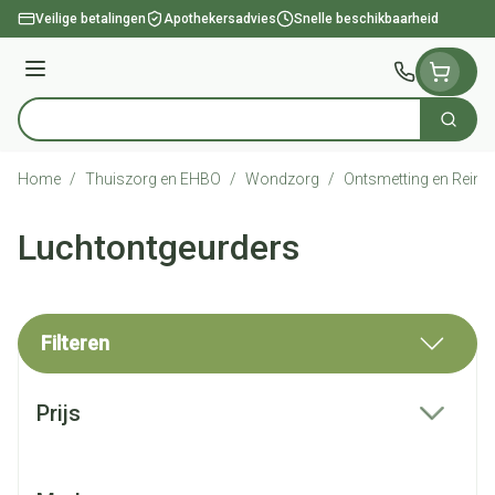
Ga naar de inhoud
Veilige betalingen
Apothekersadvies
Snelle beschikbaarheid
Menu
Zoek
Product, merk, categorie...
Home
/
Thuiszorg en EHBO
/
Wondzorg
/
Ontsmetting en Reinig
Luchtontgeurders
Filteren
Doorgaan naar productlijst
Prijs
filter