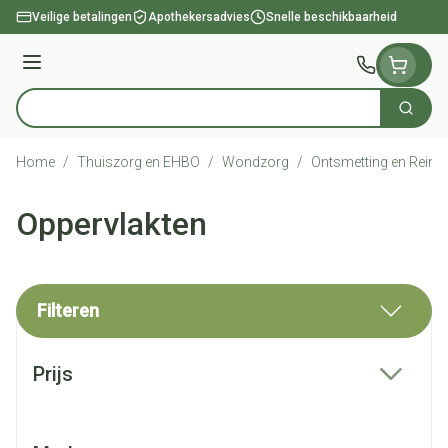
Ga naar de inhoud
Veilige betalingen
Apothekersadvies
Snelle beschikbaarheid
Menu
Zoek
Product, merk, categorie...
Home
/
Thuiszorg en EHBO
/
Wondzorg
/
Ontsmetting en Reinig
Oppervlakten
Filteren
Doorgaan naar productlijst
Prijs
filter