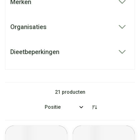
Merken
filter
Organisaties
filter
Dieetbeperkingen
filter
21
producten
Sorteer op: