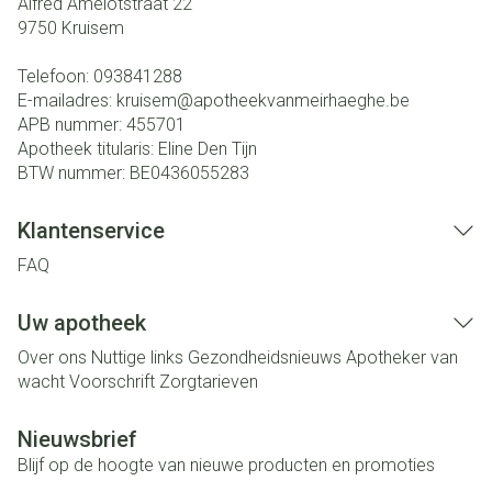
Alfred Amelotstraat 22
9750
Kruisem
Telefoon:
093841288
E-mailadres:
kruisem@
apotheekvanmeirhaeghe.be
APB nummer:
455701
Apotheek titularis:
Eline Den Tijn
BTW nummer:
BE0436055283
Klantenservice
FAQ
Uw apotheek
Over ons
Nuttige links
Gezondheidsnieuws
Apotheker van
wacht
Voorschrift
Zorgtarieven
Nieuwsbrief
Blijf op de hoogte van nieuwe producten en promoties