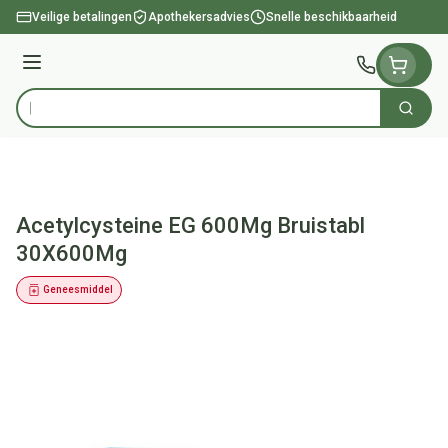
Ga naar de inhoud
Veilige betalingen
Apothekersadvies
Snelle beschikbaarheid
Menu
Zoek
Product, merk, categorie...
Acetylcysteine EG 600Mg Bruistabl
30X600Mg
Geneesmiddel