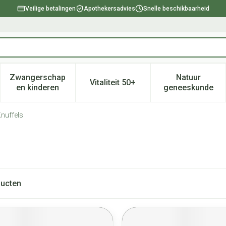
Veilige betalingen
Apothekersadvies
Snelle beschikbaarheid
Zwangerschap
Natuur
Vitaliteit 50+
, verzorging en hygiëne categorie
enu voor Dieet, voeding en vitamines categorie
Toon submenu voor Zwangerschap en kinderen ca
Toon submenu voor Vitaliteit 
Toon subm
en kinderen
geneeskunde
nuffels
ucten