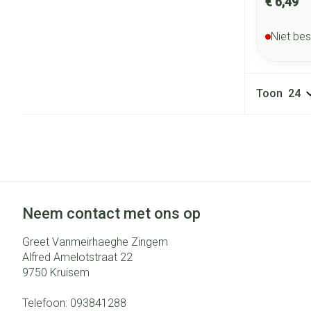
€ 6,49
Niet be
Toon
Neem contact met ons op
Greet Vanmeirhaeghe Zingem
Alfred Amelotstraat 22
9750
Kruisem
Telefoon:
093841288