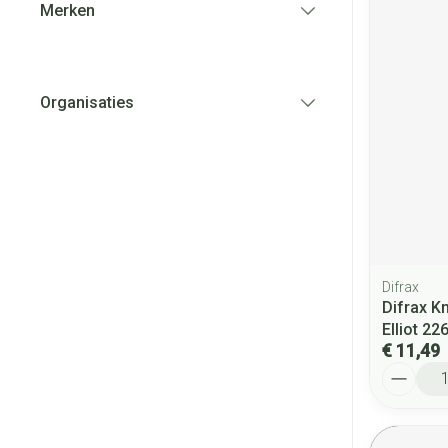
Merken
filter
Organisaties
filter
Difrax
Difrax Kn
Elliot 22
€ 11,49
Aantal