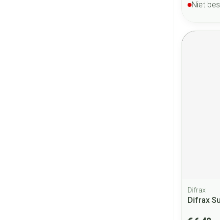
Niet be
Difrax
Difrax S