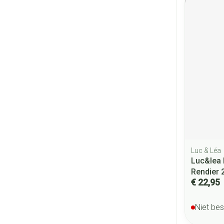
Luc & Léa
Luc&lea 
Rendier 
€ 22,95
Niet be