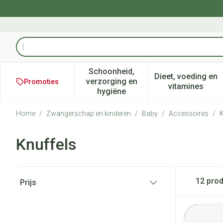
Ga naar de inhoud
Product, merk, categorie...
Schoonheid,
Dieet, voeding en
verzorging en
Promoties
Toon submenu voor Schoonheid
Toon subm
vitamines
hygiëne
Home
/
Zwangerschap en kinderen
/
Baby
/
Accessoires
/
K
Knuffels
Doorgaan naar productlijst
12
prod
Prijs
filter