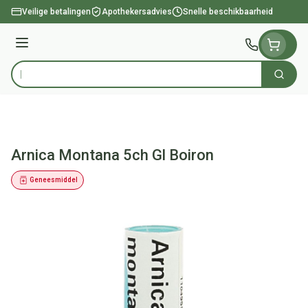
Ga naar de inhoud
Veilige betalingen
Apothekersadvies
Snelle beschikbaarheid
Menu
Zoek
Product, merk, categorie...
Arnica Montana 5ch Gl Boiron
Geneesmiddel