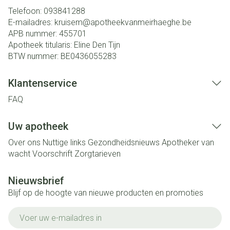
Telefoon:
093841288
E-mailadres:
kruisem@
apotheekvanmeirhaeghe.be
APB nummer:
455701
Apotheek titularis:
Eline Den Tijn
BTW nummer:
BE0436055283
Klantenservice
FAQ
Uw apotheek
Over ons
Nuttige links
Gezondheidsnieuws
Apotheker van
wacht
Voorschrift
Zorgtarieven
Nieuwsbrief
Blijf op de hoogte van nieuwe producten en promoties
E-mail adres