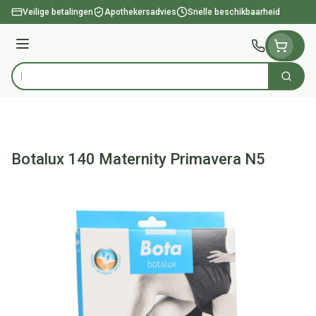
Ga naar de inhoud
Veilige betalingen
Apothekersadvies
Snelle beschikbaarheid
Menu
Zoek
Product, merk, categorie...
Botalux 140 Maternity Primavera N5