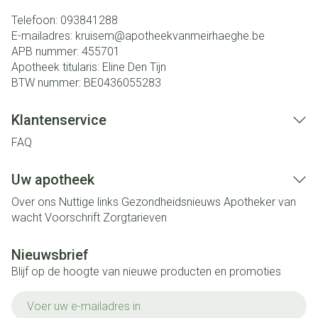
Telefoon:
093841288
E-mailadres:
kruisem@
apotheekvanmeirhaeghe.be
APB nummer:
455701
Apotheek titularis:
Eline Den Tijn
BTW nummer:
BE0436055283
Klantenservice
FAQ
Uw apotheek
Over ons
Nuttige links
Gezondheidsnieuws
Apotheker van
wacht
Voorschrift
Zorgtarieven
Nieuwsbrief
Blijf op de hoogte van nieuwe producten en promoties
E-mail adres