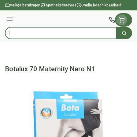
Ga naar de inhoud
Veilige betalingen
Apothekersadvies
Snelle beschikbaarheid
Menu
Zoek
Product, merk, categorie...
Botalux 70 Maternity Nero N1