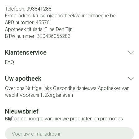
Telefoon:
093841288
E-mailadres:
kruisem@
apotheekvanmeirhaeghe.be
APB nummer:
455701
Apotheek titularis:
Eline Den Tijn
BTW nummer:
BE0436055283
Klantenservice
FAQ
Uw apotheek
Over ons
Nuttige links
Gezondheidsnieuws
Apotheker van
wacht
Voorschrift
Zorgtarieven
Nieuwsbrief
Blijf op de hoogte van nieuwe producten en promoties
E-mail adres