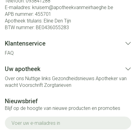
Telefoon:
093841288
E-mailadres:
kruisem@
apotheekvanmeirhaeghe.be
APB nummer:
455701
Apotheek titularis:
Eline Den Tijn
BTW nummer:
BE0436055283
Klantenservice
FAQ
Uw apotheek
Over ons
Nuttige links
Gezondheidsnieuws
Apotheker van
wacht
Voorschrift
Zorgtarieven
Nieuwsbrief
Blijf op de hoogte van nieuwe producten en promoties
E-mail adres