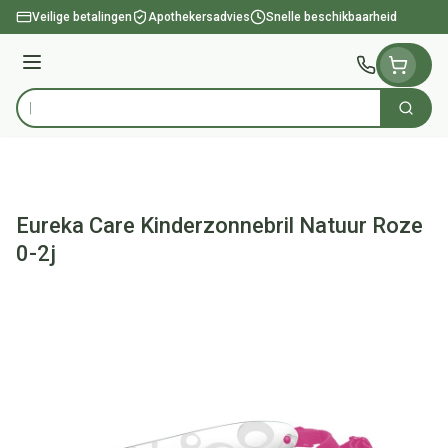
Ga naar de inhoud
Veilige betalingen
Apothekersadvies
Snelle beschikbaarheid
Menu
Zoek
Product, merk, categorie...
Eureka Care Kinderzonnebril Natuur Roze
0-2j