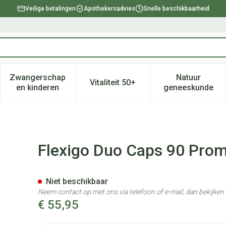
Veilige betalingen
Apothekersadvies
Snelle beschikbaarheid
Zwangerschap
Natuur
Vitaliteit 50+
, verzorging en hygiëne categorie
enu voor Dieet, voeding en vitamines categorie
Toon submenu voor Zwangerschap en kinderen ca
Toon submenu voor Vitaliteit 
Toon subm
en kinderen
geneeskunde
-5€
Flexigo Duo Caps 90 Prom
Niet beschikbaar
Neem contact op met ons via telefoon of e-mail, dan bekijke
€ 55,95