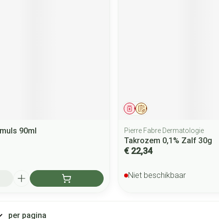
middel
Geneesmiddel
Op voorschrift
Emuls 90ml
Pierre Fabre Dermatologie
Takrozem 0,1% Zalf 30g
€ 22,34
Niet beschikbaar
per pagina