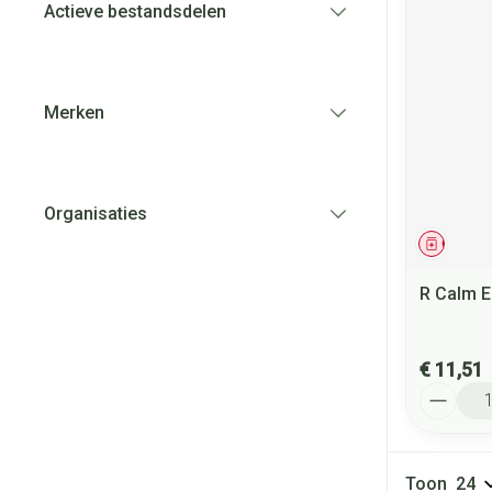
Actieve bestandsdelen
filter
Merken
filter
Organisaties
filter
Genees
R Calm 
€ 11,51
Aantal
Toon