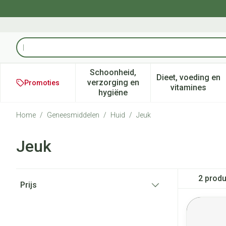
Ga naar de inhoud
Product, merk, categorie...
Schoonheid,
Dieet, voeding en
verzorging en
Promoties
Toon submenu voor Schoonheid
Toon subm
vitamines
hygiëne
Home
/
Geneesmiddelen
/
Huid
/
Jeuk
Jeuk
Doorgaan naar productlijst
2
produ
Prijs
filter