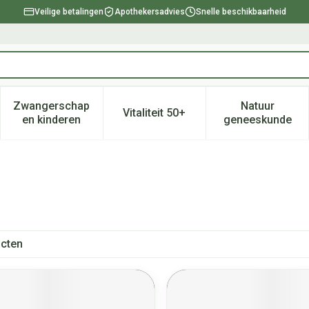
Veilige betalingen
Apothekersadvies
Snelle beschikbaarheid
Zwangerschap
Natuur
Vitaliteit 50+
, verzorging en hygiëne categorie
enu voor Dieet, voeding en vitamines categorie
Toon submenu voor Zwangerschap en kinderen ca
Toon submenu voor Vitaliteit 
Toon subm
en kinderen
geneeskunde
cten