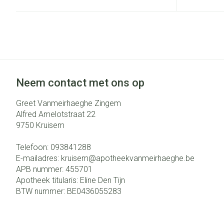
Neem contact met ons op
Greet Vanmeirhaeghe Zingem
Alfred Amelotstraat 22
9750
Kruisem
Telefoon:
093841288
E-mailadres:
kruisem@
apotheekvanmeirhaeghe.be
APB nummer:
455701
Apotheek titularis:
Eline Den Tijn
BTW nummer:
BE0436055283