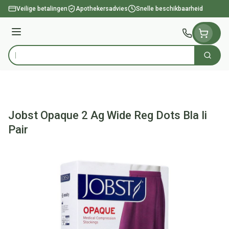
Ga naar de inhoud
Veilige betalingen
Apothekersadvies
Snelle beschikbaarheid
Menu
Zoek
Product, merk, categorie...
Jobst Opaque 2 Ag Wide Reg Dots Bla Ii
Pair