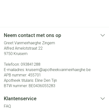
Neem contact met ons op
Greet Vanmeirhaeghe Zingem
Alfred Amelotstraat 22
9750
Kruisem
Telefoon:
093841288
E-mailadres:
kruisem@
apotheekvanmeirhaeghe.be
APB nummer:
455701
Apotheek titularis:
Eline Den Tijn
BTW nummer:
BE0436055283
Klantenservice
FAQ