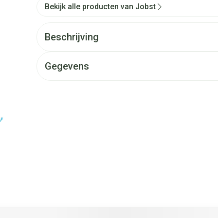
Bekijk alle producten van Jobst
Beschrijving
Gegevens
et de tabtoets. Je kunt de carrousel overslaan of direct naar d