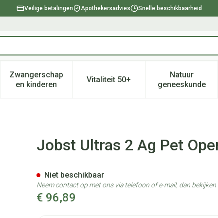
Veilige betalingen
Apothekersadvies
Snelle beschikbaarheid
Zwangerschap
Natuur
Vitaliteit 50+
, verzorging en hygiëne categorie
enu voor Dieet, voeding en vitamines categorie
Toon submenu voor Zwangerschap en kinderen ca
Toon submenu voor Vitaliteit 
Toon subm
en kinderen
geneeskunde
ts Bla I Pair
Jobst Ultras 2 Ag Pet Open
Niet beschikbaar
Neem contact op met ons via telefoon of e-mail, dan bekijke
€ 96,89