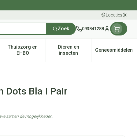
Locaties
Oversc
Zoek
093841288
Klant menu
Thuiszorg en
Dieren en
Geneesmiddelen
tegorie
50+ categorie
enu voor Natuur geneeskunde categorie
Toon submenu voor Thuiszorg en EHBO categorie
Toon submenu voor Dieren en 
Toon subm
EHBO
insecten
 Dots Bla I Pair
n we samen de mogelijkheden.