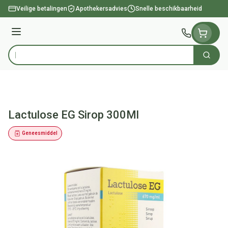
Ga naar de inhoud
Veilige betalingen
Apothekersadvies
Snelle beschikbaarheid
Menu
Zoek
Product, merk, categorie...
Lactulose EG Sirop 300Ml
Geneesmiddel