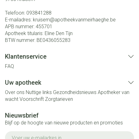
Telefoon:
093841288
E-mailadres:
kruisem@
apotheekvanmeirhaeghe.be
APB nummer:
455701
Apotheek titularis:
Eline Den Tijn
BTW nummer:
BE0436055283
Klantenservice
FAQ
Uw apotheek
Over ons
Nuttige links
Gezondheidsnieuws
Apotheker van
wacht
Voorschrift
Zorgtarieven
Nieuwsbrief
Blijf op de hoogte van nieuwe producten en promoties
E-mail adres