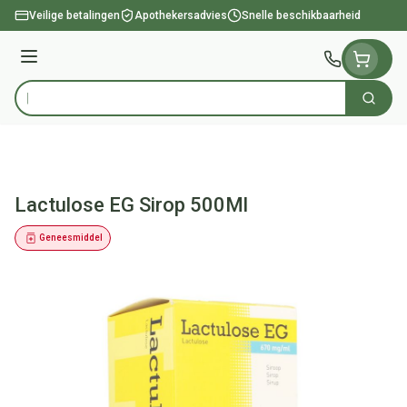
Ga naar de inhoud
Veilige betalingen
Apothekersadvies
Snelle beschikbaarheid
Menu
Zoek
Product, merk, categorie...
Lactulose EG Sirop 500Ml
Geneesmiddel