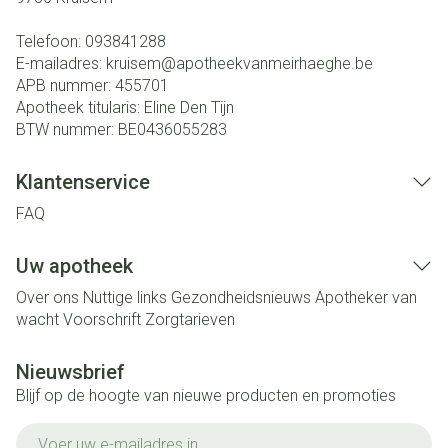
Telefoon:
093841288
E-mailadres:
kruisem@
apotheekvanmeirhaeghe.be
APB nummer:
455701
Apotheek titularis:
Eline Den Tijn
BTW nummer:
BE0436055283
Klantenservice
FAQ
Uw apotheek
Over ons
Nuttige links
Gezondheidsnieuws
Apotheker van
wacht
Voorschrift
Zorgtarieven
Nieuwsbrief
Blijf op de hoogte van nieuwe producten en promoties
E-mail adres