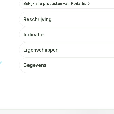
Bekijk alle producten van Podartis
Beschrijving
Indicatie
Eigenschappen
Gegevens
et de tabtoets. Je kunt de carrousel overslaan of direct naar d