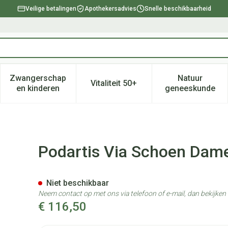
Veilige betalingen
Apothekersadvies
Snelle beschikbaarheid
Zwangerschap
Natuur
Vitaliteit 50+
, verzorging en hygiëne categorie
enu voor Dieet, voeding en vitamines categorie
Toon submenu voor Zwangerschap en kinderen ca
Toon submenu voor Vitaliteit 
Toon subm
en kinderen
geneeskunde
art 40l
Podartis Via Schoen Dame
Niet beschikbaar
Neem contact op met ons via telefoon of e-mail, dan bekijke
€ 116,50