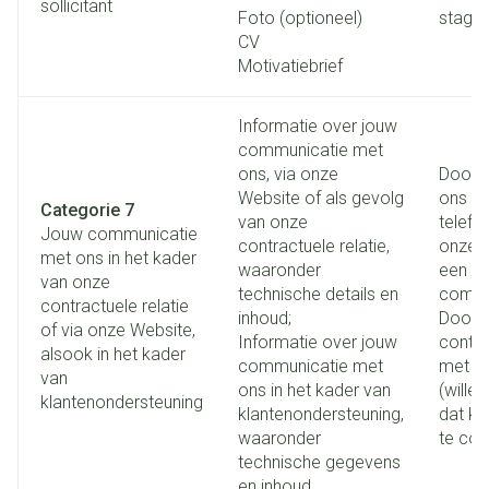
sollicitant
Foto (optioneel)
stage.
CV
Motivatiebrief
Informatie over jouw
communicatie met
ons, via onze
Door 
Website of als gevolg
ons op
Categorie 7
van onze
telefo
Jouw communicatie
contractuele relatie,
onze W
met ons in het kader
waaronder
een a
van onze
technische details en
commu
contractuele relatie
inhoud;
Door 
of via onze Website,
Informatie over jouw
contra
alsook in het kader
communicatie met
met on
van
ons in het kader van
(willen
klantenondersteuning
klantenondersteuning,
dat ka
waaronder
te co
technische gegevens
en inhoud.