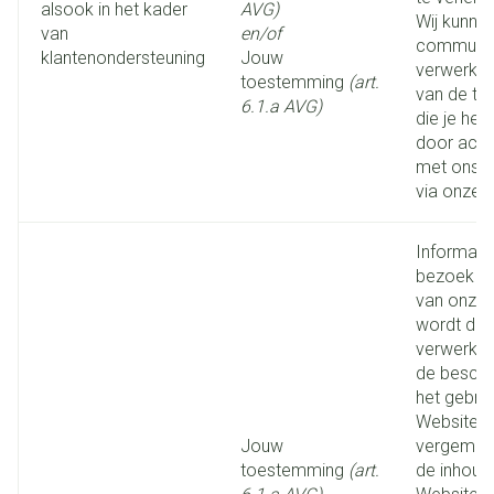
alsook in het kader
AVG)
Wij kunne
van
en/of
communic
klantenondersteuning
Jouw
verwerken
toestemming
(art.
van de t
6.1.a AVG)
die je he
door acti
met ons 
via onze 
Informati
bezoek aa
van onze 
wordt doo
verwerkt 
de beschi
het gebru
Website t
Jouw
vergemakk
toestemming
(art.
de inhoud