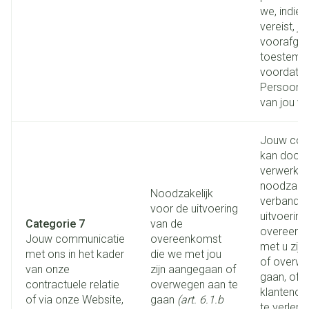
we, indien 
vereist, j
voorafga
toestemm
voordat 
Persoons
van jou v
Jouw com
kan door
verwerkt i
noodzakeli
Noodzakelijk
verband 
voor de uitvoering
uitvoering
Categorie 7
van de
overeenko
Jouw communicatie
overeenkomst
met u zij
met ons in het kader
die we met jou
of overwe
van onze
zijn aangegaan of
gaan, of 
contractuele relatie
overwegen aan te
klantenon
of via onze Website,
gaan
(art. 6.1.b
te verlene