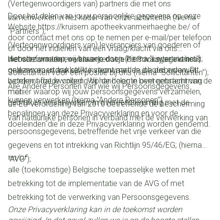
(Vertegenwoordigers van) partners die met ons
Door het delen van jouw persoonlijke gegevens op onze
samenwerken in het kader van onze activiteiten (hierna
Website https://kruisem.apotheekvanmeirhaeghe.be/ of
"Partners");
door contact met ons op te nemen per e-mail/per telefoon
(Vertegenwoordigers van) leveranciers van goederen of
of door het indienen van een vraag/klacht via ons
diensten waarop wij beroep doen (hierna "Leveranciers");
websiteformulier, verklaar je dat je dit Privacybeleid hebt
Het verzamelen en verwerken van Persoonsgegevens is
gelezen en uitdrukkelijk instemt met de inhoud ervan. Dit
onderworpen aan strikte voorwaarden die door de wet
Sollicitanten voor een positie bij ons (hierna “Sollicitanten”);
betekent dat je volledig op de hoogte bent gebracht van de
worden afgedwongen. Wij handelen in overeenstemming
Alle Andere Personen van wie wij Persoonsgegevens
manier waarop wij jouw persoonsgegevens verzamelen,
met:
kunnen verwerken (hierna "Andere Personen").
gebruiken en verwerken, in overeenstemming met de
de EU-verordening van 2016 betreffende de bescherming
bepalingen van deze Privacyverklaring en voor de
van natuurlijke personen in verband met de verwerking van
doeleinden die in deze Privacyverklaring worden genoemd.
persoonsgegevens, betreffende het vrije verkeer van die
gegevens en tot intrekking van Richtlijn 95/46/EG; (hierna
en/of
"AVG");
alle (toekomstige) Belgische toepasselijke wetten met
betrekking tot de implementatie van de AVG of met
betrekking tot de verwerking van Persoonsgegevens.
Onze Privacyverklaring kan in de toekomst worden