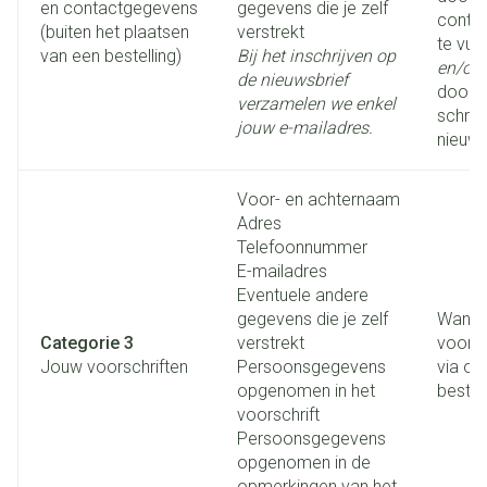
en contactgegevens
gegevens die je zelf
contac
(buiten het plaatsen
verstrekt
te vull
van een bestelling)
Bij het inschrijven op
en/of
de nieuwsbrief
door je
verzamelen we enkel
schrij
jouw e-mailadres.
nieuws
Voor- en achternaam
Adres
Telefoonnummer
E-mailadres
Eventuele andere
gegevens die je zelf
Wanne
Categorie 3
verstrekt
voorsc
Jouw voorschriften
Persoonsgegevens
via on
opgenomen in het
bestem
voorschrift
Persoonsgegevens
opgenomen in de
opmerkingen van het