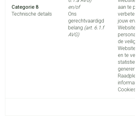
6.1.a AVG)
Website t
Categorie 8
en/of
aan te pa
Technische details
Ons
verbetere
gerechtvaardigd
jouw erva
belang
(art. 6.1.f
Website t
AVG)
personali
de veiligh
Website t
en te ver
statistiek
generere
Raadplee
informatie 
Cookies.