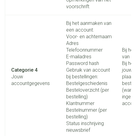
voorschrift
Bij het aanmaken van
een account:
Voor- en achternaam
Adres
Telefoonnummer
Bij he
E-mailadres
van e
Password hash
Bij he
Categorie 4
Gebruik van account
jouw a
Jouw
bij bestellingen:
plaats
accountgegevens
Bestelgeschiedenis
bestel
Besteloverzicht (per
(wanne
bestelling)
ingelo
Klantnummer
accou
Bestelnummer (per
bestelling)
Status inschrijving
nieuwsbrief