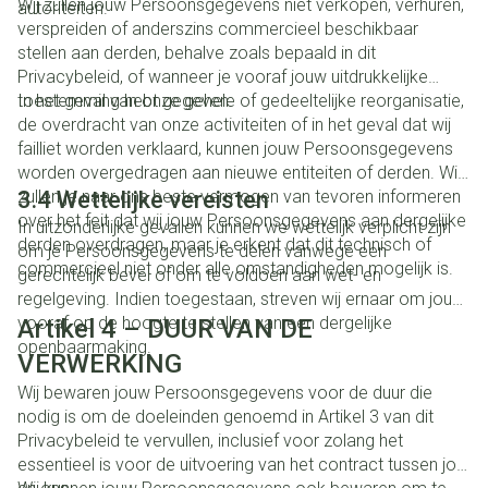
Wij zullen jouw Persoonsgegevens niet verkopen, verhuren,
autoriteiten.
verspreiden of anderszins commercieel beschikbaar
stellen aan derden, behalve zoals bepaald in dit
Privacybeleid, of wanneer je vooraf jouw uitdrukkelijke
toestemming hebt gegeven.
In het geval van onze gehele of gedeeltelijke reorganisatie,
de overdracht van onze activiteiten of in het geval dat wij
failliet worden verklaard, kunnen jouw Persoonsgegevens
worden overgedragen aan nieuwe entiteiten of derden. Wij
zullen je naar ons beste vermogen van tevoren informeren
3.4 Wettelijke vereisten
over het feit dat wij jouw Persoonsgegevens aan dergelijke
In uitzonderlijke gevallen kunnen we wettelijk verplicht zijn
derden overdragen, maar je erkent dat dit technisch of
om je Persoonsgegevens te delen vanwege een
commercieel niet onder alle omstandigheden mogelijk is.
gerechtelijk bevel of om te voldoen aan wet- en
regelgeving. Indien toegestaan, streven wij ernaar om jou
vooraf op de hoogte te stellen van een dergelijke
Artikel 4 – DUUR VAN DE
openbaarmaking.
VERWERKING
Wij bewaren jouw Persoonsgegevens voor de duur die
nodig is om de doeleinden genoemd in Artikel 3 van dit
Privacybeleid te vervullen, inclusief voor zolang het
essentieel is voor de uitvoering van het contract tussen jou