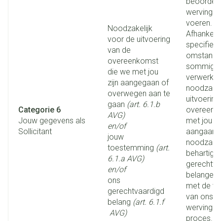
beoordele
wervingsb
voeren.
Noodzakelijk
Afhankelij
voor de uitvoering
specifiek
van de
omstandig
overeenkomst
sommige 
die we met jou
verwerking
zijn aangegaan of
noodzakel
overwegen aan te
uitvoering
gaan
(art. 6.1.b
Categorie 6
overeenko
AVG)
Jouw gegevens als
met jou wi
en/of
Sollicitant
aangaan. 
jouw
noodzakel
toestemming
(art.
behartige
6.1.a AVG)
gerechtva
en/of
belangen 
ons
met de ve
gerechtvaardigd
van ons
belang
(art. 6.1.f
wervingsbe
AVG)
proces. To