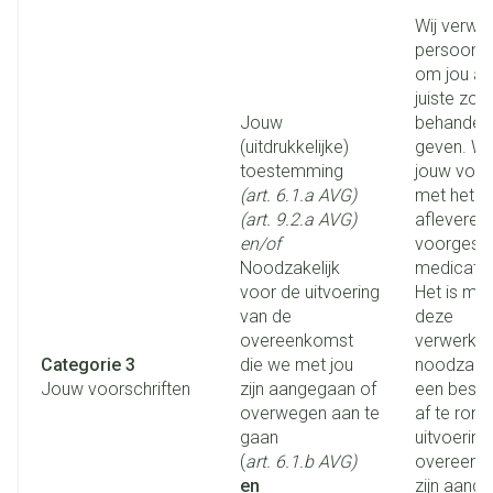
Wij verwe
persoons
om jou als
juiste zor
Jouw
behandeli
(uitdrukkelijke)
geven. W
toestemming
jouw voor
(art. 6.1.a AVG)
met het o
(art. 9.2.a AVG)
afleveren
en/of
voorgesc
Noodzakelijk
medicatie
voor de uitvoering
Het is mog
van de
deze
overeenkomst
verwerking
Categorie 3
die we met jou
noodzakeli
Jouw voorschriften
zijn aangegaan of
een bestel
overwegen aan te
af te ron
gaan
uitvoering
(
art. 6.1.b AVG)
overeenk
en
zijn aange