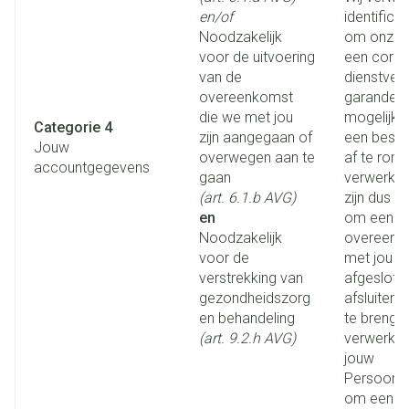
en/of
identific
Noodzakelijk
om onze P
voor de uitvoering
een corre
van de
dienstverl
overeenkomst
garandere
die we met jou
mogelijk 
Categorie 4
zijn aangegaan of
een bestel
Jouw
overwegen aan te
af te rond
accountgegevens
gaan
verwerking
(art. 6.1.b AVG)
zijn dus n
en
om een co
Noodzakelijk
overeenk
voor de
met jou h
verstrekking van
afgesloten
gezondheidszorg
afsluiten t
en behandeling
te brenge
(art. 9.2.h AVG)
verwerken
jouw
Persoons
om een g