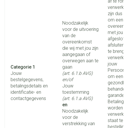
af te rond
verwerking
zijn dus n
om een co
Noodzakelijk
overeenk
voor de uitvoering
met jou h
van de
afgesloten
overeenkomst
afsluiten t
die wij met jou zijn
te brenge
aangegaan of
verwerken
overwegen aan te
jouw
Categorie 1
gaan
Persoons
Jouw
(art. 6.1.b AVG)
om een g
bestelgegevens,
en/of
gezondhe
betalingsdetails en
Jouw
behandeli
identificatie- en
toestemming
garander
contactgegevens
(art. 6.1.a AVG)
Betalingsd
en
worden d
Noodzakelijk
verwerkt 
voor de
staat te s
verstrekking van
bestelling