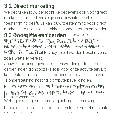
3.2 Direct marketing
We gebruiken jouw persoonlijke gegevens ook voor direct
marketing, maar alleen als je ons jouw uitdrukkelijke
toestemming geeft. Je kan jouw toestemming voor direct
marketing te allen tijde intrekken, zonder kosten en zonder
een reden op te geven. Al onze mails bevatten een
3.3 Doorgifte aan derden
speciale afmeldlink onderaan deze mail. Je kan je ook
Wij behandelen Persoonsgegevens als vertrouwelijke
afmelden door ons een e-mail te sturen of telefonisch
informatie en geven deze niet door aan derden buiten de
contact op te nemen.
voorwaarden die in dit Privacybeleid worden beschreven of
zoals wettelijk vereist.
Jouw Persoonsgegevens kunnen worden gedeeld met
derden indien dit noodzakelijk is voor onze activiteiten. Dit
kan bestaan uit, maar is niet beperkt tot, leveranciers van
IT-ondersteuning, hosting, computerbeveiliging en
gespecialiseerde diensten. Het is deze derden verboden
Hun leveranciers of onderaannemers de gegevens nodig
om jouw Persoonsgegevens verder openbaar te maken,
hebben om onze activiteiten te ondersteunen;
behalve wanneer:
Wettelijke of reglementaire verplichtingen hen dwingen
bepaalde informatie of documenten te delen met relevante