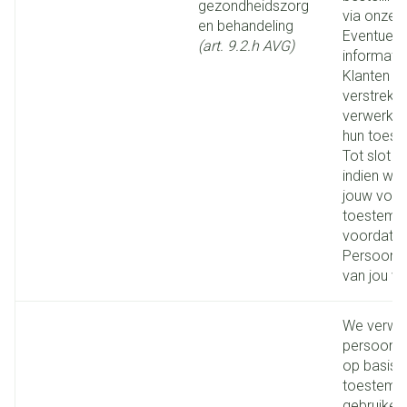
gezondheidszorg
via onze 
en behandeling
Eventuele
(art. 9.2.h AVG)
informatie
Klanten w
verstrekt,
verwerkt 
hun toes
Tot slot z
indien wett
jouw voo
toestemm
voordat 
Persoons
van jou v
We verwe
persoonli
op basis 
toestemm
gebruiken