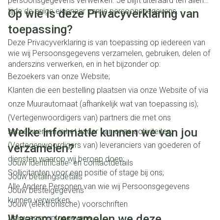
persoonsgegevens verwerken. Je blijft uiteraard ten allen
tijde de enige eigenaar van je persoonsgegevens.
Op wie is deze Privacyverklaring van
toepassing?
Deze Privacyverklaring is van toepassing op iedereen van
wie wij Persoonsgegevens verzamelen, gebruiken, delen of
anderszins verwerken, en in het bijzonder op:
Bezoekers van onze Website;
Klanten die een bestelling plaatsen via onze Website of via
onze Muurautomaat (afhankelijk wat van toepassing is);
(Vertegenwoordigers van) partners die met ons
Welke informatie kunnen we van jou
samenwerken in het kader van onze activiteiten;
(Vertegenwoordigers van) leveranciers van goederen of
verzamelen?
diensten waarop wij beroep doen;
Jouw identificatie- en contactdetails
Sollicitanten voor een positie of stage bij ons;
Jouw betalingsdetails
Alle Andere Personen van wie wij Persoonsgegevens
Jouw bestelgegevens
kunnen verwerken.
Jouw (elektronische) voorschriften
Waarom verzamelen we deze
Jouw accountgegevens