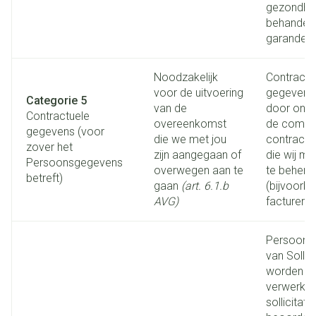
gezondhe
behandeli
garander
Noodzakelijk
Contractu
voor de uitvoering
gegevens
Categorie 5
van de
door ons 
Contractuele
overeenkomst
de comme
gegevens (voor
die we met jou
contractue
zover het
zijn aangegaan of
die wij me
Persoonsgegevens
overwegen aan te
te behere
betreft)
gaan
(art. 6.1.b
(bijvoorb
AVG)
facturerin
Persoons
van Sollic
worden d
verwerkt 
sollicitatie