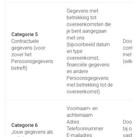
Gegevens met
betrekking tot
overeenkomsten die
je bent aangegaan
Categorie 5
met ons
Contractuele
Door 
(bijvoorbeeld datum
gegevens (voor
contra
en type
zover het
met on
overeenkomst,
Persoonsgegevens
(willen
financiële gegevens
betreft)
en andere
Persoonsgegevens
met betrekking tot de
overeenkomst).
Voornaam- en
achternaam
Adres
Door t
Categorie 6
Telefoonnummer
bij on
Jouw gegevens als
E-mailadres
vaste 