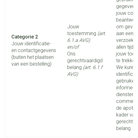
gegevens 
jouw comm
beantwoo
Jouw
om gevolg
toestemming
(art.
aan een s
Categorie 2
6.1.a AVG)
verzoek. H
Jouw identificatie-
en/of
allen tijd
en contactgegevens
Ons
jouw toes
(buiten het plaatsen
gerechtvaardigd
te trekken
van een bestelling)
belang
(art. 6.1.f
We kunne
AVG)
identific
gebruiken
informere
diensten 
commercië
de apothee
kader van
gerechtva
belang.