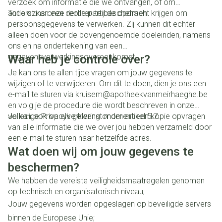
verzoek om informatie die we ontvangen, of om
anderszins onze rechten te beschermen.
Tot slot kan een derde partij de opdracht krijgen om
persoonsgegevens te verwerken. Zij kunnen dit echter
alleen doen voor de bovengenoemde doeleinden, namens
ons en na ondertekening van een
gegevensverwerkingsovereenkomst.
Waar heb je controle over?
Je kan ons te allen tijde vragen om jouw gegevens te
wijzigen of te verwijderen. Om dit te doen, dien je ons een
e-mail te sturen via kruisem@apotheekvanmeirhaeghe.be
en volg je de procedure die wordt beschreven in onze
volledige Privacyverklaring onder artikel 5.7.
Je kan ook op elk gewenst moment een kopie opvragen
van alle informatie die we over jou hebben verzameld door
een e-mail te sturen naar hetzelfde adres.
Wat doen wij om jouw gegevens te
beschermen?
We hebben de vereiste veiligheidsmaatregelen genomen
op technisch en organisatorisch niveau;
Jouw gegevens worden opgeslagen op beveiligde servers
binnen de Europese Unie;