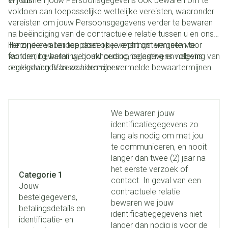
en ons.
Wij kunnen jouw Persoonsgegevens ook bewaren om te
voldoen aan toepasselijke wettelijke vereisten, waaronder
vereisten om jouw Persoonsgegevens verder te bewaren
na beëindiging van de contractuele relatie tussen u en ons.
Hieronder vallen toepasselijke verjaringstermijnen voor
Tenzij je een beroep doet op je recht om vergeten te
facturering, betaling, boekhouding, belasting en naleving van
worden, bewaren we jouw persoonsgegevens volgens
regelgeving. Van de hieronder vermelde bewaartermijnen
onderstaande bewaartermijnen:
kan daarom worden afgeweken indien een dergelijke
wettelijke verplichting van toepassing is.
We bewaren jouw
identificatiegegevens zo
lang als nodig om met jou
te communiceren, en nooit
langer dan twee (2) jaar na
het eerste verzoek of
Categorie 1
contact. In geval van een
Jouw
contractuele relatie
bestelgegevens,
bewaren we jouw
betalingsdetails en
identificatiegegevens niet
identificatie- en
langer dan nodig is voor de