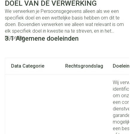
DOEL VAN DE VERWERKING
We verwerken je Persoonsgegevens alleen als we een
specifiek doel en een wettelijke basis hebben om dit te
doen. Bovendien verwerken we alleen wat relevant is om
elk specifiek doel in kwestie na te streven, en in het
bijzonder:
3.1 Algemene doeleinden
Data Categorie
Rechtsgrondslag
Doeleind
Wij verwe
identific
om onze P
een corre
dienstverl
garandere
mogelijk 
een bestel