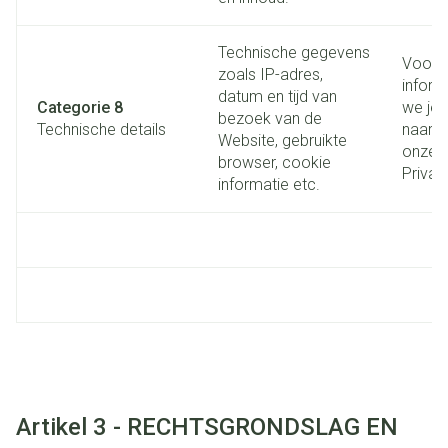
Technische gegevens
Voor 
zoals IP-adres,
inform
datum en tijd van
Categorie 8
we je 
bezoek van de
Technische details
naar A
Website, gebruikte
onze
browser, cookie
Privac
informatie etc.
Artikel 3 - RECHTSGRONDSLAG EN