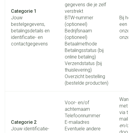
gegevens die je zelf
Categorie 1
verstrekt
Jouw
BTW-nummer
Bij he
bestelgegevens,
(optioneel)
een be
betalingsdetails en
Bedrijfsnaam
onze w
identificatie- en
(optioneel)
onze 
contactgegevens
Betaalmethode
Betalingsstatus (bij
online betaling)
Verzendstatus (bij
thuislevering)
Overzicht bestelling
(bestelde producten)
Wannee
Voor- en/of
met o
achternaam
via te
Telefoonnummer
mail
Categorie 2
E-mailadres
en/of
Jouw identificatie-
Eventuele andere
door 