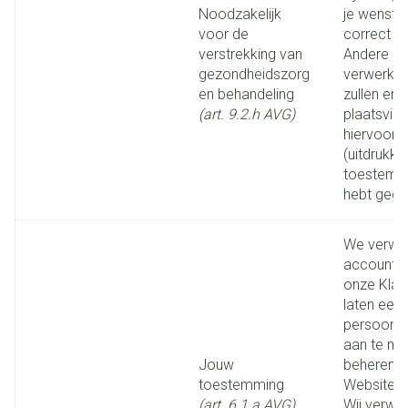
Noodzakelijk
je wenst 
voor de
correct ui
verstrekking van
Andere
gezondheidszorg
verwerking
en behandeling
zullen enk
(art. 9.2.h AVG)
plaatsvind
hiervoor 
(uitdrukkel
toestemm
hebt gege
We verwe
accountg
onze Klan
laten een 
persoonli
aan te ma
Jouw
beheren 
toestemming
Website.
(art. 6.1.a AVG)
Wij verwe