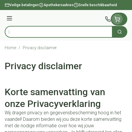
Ga naar de inhoud
Veilige betalingen
Apothekersadvies
Snelle beschikbaarheid
Menu
Zoek
Product, merk, categorie...
Home
/
Privacy disclaimer
Privacy disclaimer
Korte samenvatting van
onze Privacyverklaring
Wij dragen privacy en gegevensbescherming hoog in het
vaandel! Daarom bieden wij jou deze korte samenvatting
met de nodige informatie over hoe wij jouw