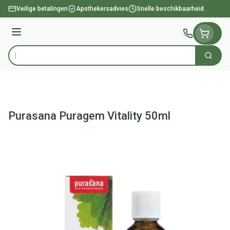
Ga naar de inhoud
Veilige betalingen
Apothekersadvies
Snelle beschikbaarheid
Menu
Zoek
Product, merk, categorie...
Purasana Puragem Vitality 50ml