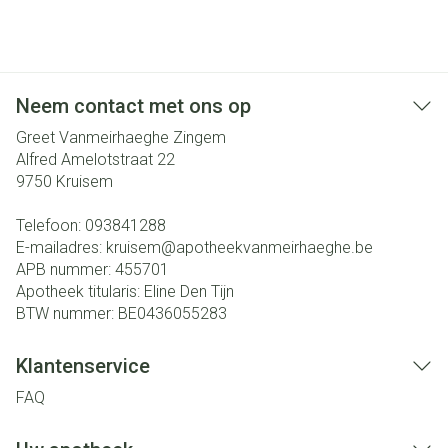
Neem contact met ons op
Greet Vanmeirhaeghe Zingem
Alfred Amelotstraat 22
9750
Kruisem
Telefoon:
093841288
E-mailadres:
kruisem@
apotheekvanmeirhaeghe.be
APB nummer:
455701
Apotheek titularis:
Eline Den Tijn
BTW nummer:
BE0436055283
Klantenservice
FAQ