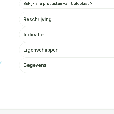
Bekijk alle producten van Coloplast
Beschrijving
Indicatie
Eigenschappen
Gegevens
et de tabtoets. Je kunt de carrousel overslaan of direct naar d