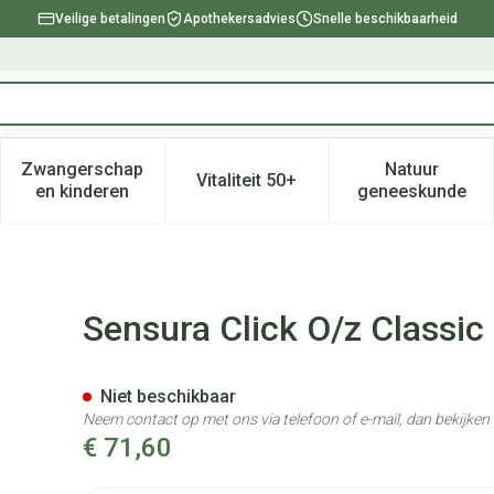
Veilige betalingen
Apothekersadvies
Snelle beschikbaarheid
Zwangerschap
Natuur
Vitaliteit 50+
, verzorging en hygiëne categorie
enu voor Dieet, voeding en vitamines categorie
Toon submenu voor Zwangerschap en kinderen ca
Toon submenu voor Vitaliteit 
Toon subm
en kinderen
geneeskunde
70mm Maxi 510ml 30 10367
Sensura Click O/z Class
Niet beschikbaar
Neem contact op met ons via telefoon of e-mail, dan bekijke
€ 71,60