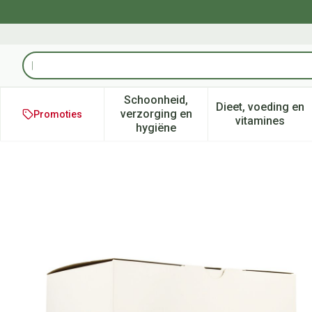
Ga naar de inhoud
Product, merk, categorie...
Schoonheid,
Dieet, voeding en
verzorging en
Promoties
Toon submenu voor Schoonheid
Toon subm
vitamines
hygiëne
Sensura Click O/z Classic 