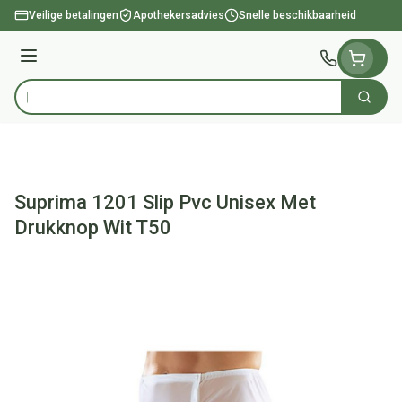
Ga naar de inhoud
Veilige betalingen
Apothekersadvies
Snelle beschikbaarheid
Menu
Zoek
Product, merk, categorie...
Suprima 1201 Slip Pvc Unisex Met
Drukknop Wit T50