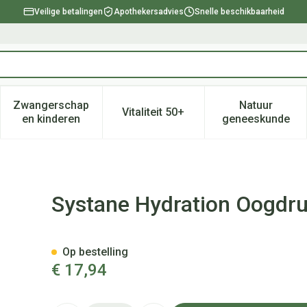
Veilige betalingen
Apothekersadvies
Snelle beschikbaarheid
Zwangerschap
Natuur
Vitaliteit 50+
, verzorging en hygiëne categorie
enu voor Dieet, voeding en vitamines categorie
Toon submenu voor Zwangerschap en kinderen ca
Toon submenu voor Vitaliteit 
Toon subm
en kinderen
geneeskunde
 Z/conserveermiddel 10ml
Systane Hydration Oogdru
Op bestelling
€ 17,94