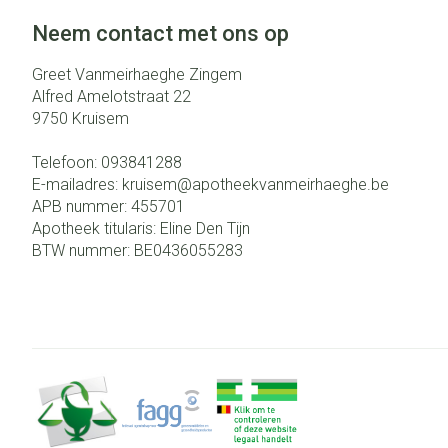
Neem contact met ons op
Greet Vanmeirhaeghe Zingem
Alfred Amelotstraat 22
9750
Kruisem
Telefoon:
093841288
E-mailadres:
kruisem@
apotheekvanmeirhaeghe.be
APB nummer:
455701
Apotheek titularis:
Eline Den Tijn
BTW nummer:
BE0436055283