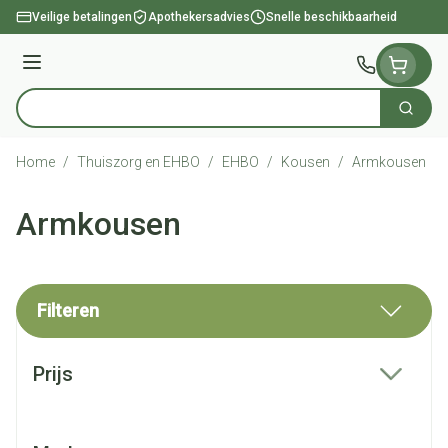
Ga naar de inhoud
Veilige betalingen
Apothekersadvies
Snelle beschikbaarheid
Menu
Zoek
Product, merk, categorie...
Home
/
Thuiszorg en EHBO
/
EHBO
/
Kousen
/
Armkousen
Armkousen
Filteren
Doorgaan naar productlijst
Prijs
filter