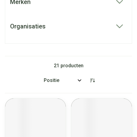
Merken
filter
Organisaties
filter
21
producten
Sorteer op: