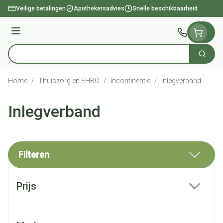
Ga naar de inhoud
Veilige betalingen
Apothekersadvies
Snelle beschikbaarheid
Menu
Zoek
Product, merk, categorie...
Home
/
Thuiszorg en EHBO
/
Incontinentie
/
Inlegverband
Inlegverband
Filteren
Doorgaan naar productlijst
Prijs
filter