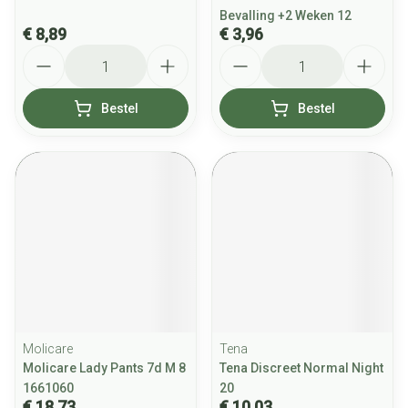
Bevalling +2 Weken 12
€ 8,89
€ 3,96
Aantal
Aantal
Bestel
Bestel
Molicare
Tena
Molicare Lady Pants 7d M 8
Tena Discreet Normal Night
1661060
20
€ 18,73
€ 10,03