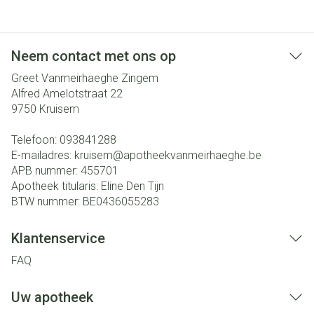
Neem contact met ons op
Greet Vanmeirhaeghe Zingem
Alfred Amelotstraat 22
9750
Kruisem
Telefoon:
093841288
E-mailadres:
kruisem@
apotheekvanmeirhaeghe.be
APB nummer:
455701
Apotheek titularis:
Eline Den Tijn
BTW nummer:
BE0436055283
Klantenservice
FAQ
Uw apotheek