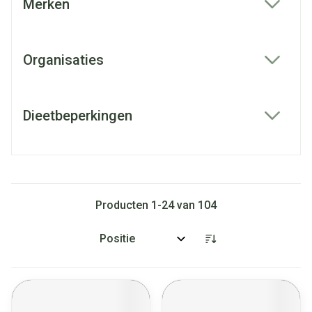
Merken
filter
Organisaties
filter
Dieetbeperkingen
filter
Producten
1
-
24
van
104
Sorteer op: