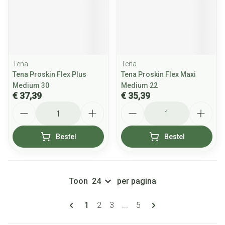
Tena
Tena
Tena Proskin Flex Plus
Tena Proskin Flex Maxi
Medium 30
Medium 22
€ 37,39
€ 35,39
Aantal
Aantal
Bestel
Bestel
Toon
per pagina
Pagina's
U lees momenteel pagina
Pagina
Pagina
Pagina
1
2
3
...
5