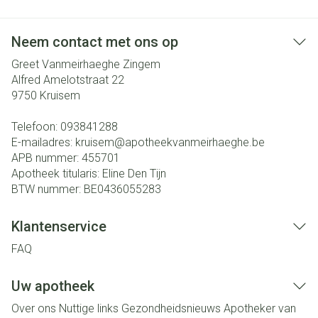
Neem contact met ons op
Greet Vanmeirhaeghe Zingem
Alfred Amelotstraat 22
9750
Kruisem
Telefoon:
093841288
E-mailadres:
kruisem@
apotheekvanmeirhaeghe.be
APB nummer:
455701
Apotheek titularis:
Eline Den Tijn
BTW nummer:
BE0436055283
Klantenservice
FAQ
Uw apotheek
Over ons
Nuttige links
Gezondheidsnieuws
Apotheker van