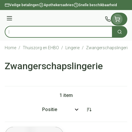
Ga naar de inhoud
Veilige betalingen
Apothekersadvies
Snelle beschikbaarheid
Menu
Zoek
Product, merk, categorie...
Home
/
Thuiszorg en EHBO
/
Lingerie
/
Zwangerschapslingerie
Zwangerschapslingerie
1
item
Sorteer op: