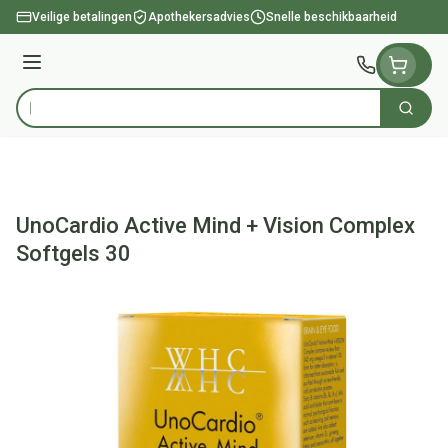
Ga naar de inhoud
Veilige betalingen
Apothekersadvies
Snelle beschikbaarheid
Menu
Zoek
Product, merk, categorie...
UnoCardio Active Mind + Vision Complex
Softgels 30