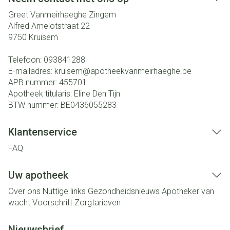
Greet Vanmeirhaeghe Zingem
Alfred Amelotstraat 22
9750
Kruisem
Telefoon:
093841288
E-mailadres:
kruisem@
apotheekvanmeirhaeghe.be
APB nummer:
455701
Apotheek titularis:
Eline Den Tijn
BTW nummer:
BE0436055283
Klantenservice
FAQ
Uw apotheek
Over ons
Nuttige links
Gezondheidsnieuws
Apotheker van
wacht
Voorschrift
Zorgtarieven
Nieuwsbrief